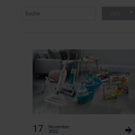
Suche
Jahr
17
November
w
2022