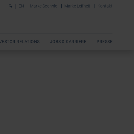
0
EN
Marke Soehnle
Marke Leifheit
Kontakt
VESTOR RELATIONS
JOBS & KARRIERE
PRESSE