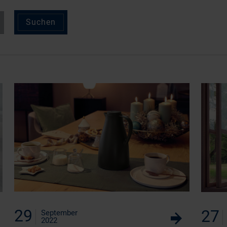
29
27
September
w
2022