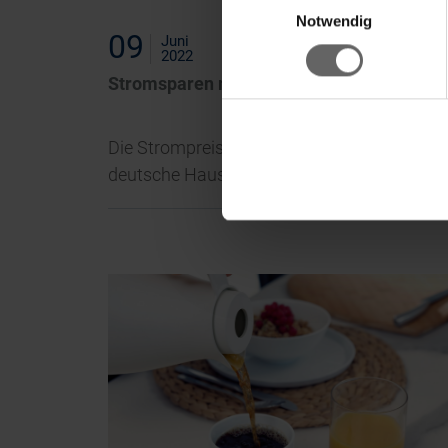
Fin
Notwendig
09
Juni
w
2022
Stromsparen mit Leifheit
Die Strompreise steigen weiter an und viele
deutsche Haushalte suchen nach Lösunge