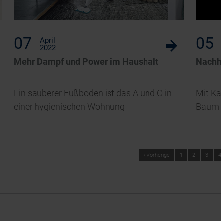
07
05
April
w
2022
Mehr Dampf und Power im Haushalt
Nachha
Ein sauberer Fußboden ist das A und O in
Mit Ka
einer hygienischen Wohnung
Baum 
‹ Vorherige
1
2
3
4