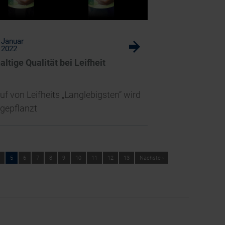
Januar
w
2022
ltige Qualität bei Leifheit
uf von Leifheits „Langlebigsten“ wird
gepflanzt
5
6
7
8
9
10
11
12
13
Nächste ›