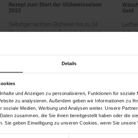
Rezept zum Start der Glühweinsaison
Wäsch
2022
Geld
Selbstgemachten Glühwein bis zu 24
Leifhe
Stunden warm genießen mit der neuen
& Co d
Isolierkanne „Harmonic“ von Leifheit
Details
Cookies
nhalte und Anzeigen zu personalisieren, Funktionen für soziale
Website zu analysieren. Außerdem geben wir Informationen zu I
r soziale Medien, Werbung und Analysen weiter. Unsere Partner
 Daten zusammen, die Sie ihnen bereitgestellt haben oder die s
. Sie geben Einwilligung zu unseren Cookies, wenn Sie unsere 
Suchvorschläge