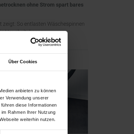
etrocknen ohne Strom spart bares
it zeigt: So entlasten Wäschespinnen
ie Haushaltskasse
Über Cookies
 Medien anbieten zu können
hrer Verwendung unserer
 führen diese Informationen
ie im Rahmen Ihrer Nutzung
Webseite weiterhin nutzen.