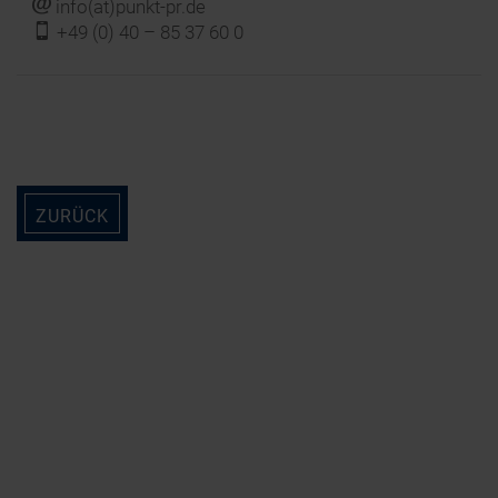
j
info(at)punkt-pr.de
f
+49 (0) 40 – 85 37 60 0
ZURÜCK