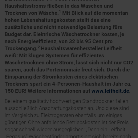
Haushaltsstroms fließen in das Waschen und
1
Trocknen von Wäsche.
Mit Blick auf die momentan
hohen Lebenshaltungskosten stellt das eine
zusätzliche und nicht notwendige Belastung fürs
Budget dar. Elektrische Wäschetrockner kosten, je
nach Energieeffizienz, von 32 bis 95 Cent pro
2
Trockengang.
Haushaltswarenhersteller Leifheit
weiß: Mit klugen Systemen für effizientes
Wäschetrocknen ohne Strom, lässt sich nicht nur CO2
sparen, auch das Portemonnaie freut sich. Durch die
Einsparung der Stromkosten eines elektrischen
Trockners spart ein 4-Personen-Haushalt im Jahr ca.
150 EUR! Weitere Informationen auf
www.leifheit.de
.
Bei einem qualitativ hochwertigen Standtrockner fallen
ausschließlich Anschaffungskosten an. Und diese sind
im Vergleich zu Elektrogeräten ebenfalls um einiges
günstiger. Ohne anfallende Betriebskosten ist der Preis
sogar schnell wieder ausgeglichen: „Denn ein Leifheit
„Pegasus“ Wäscheständer amortisiert sich bereits nach