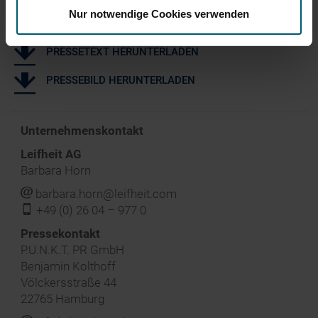
Küche“ stehen für Funktionalität und Zeitersparnis.
Nur notwendige Cookies verwenden
PRESSETEXT HERUNTERLADEN
PRESSEBILD HERUNTERLADEN
Unternehmenskontakt
Leifheit AG
Barbara Horn
j
barbara.horn@leifheit.com
f
+49 (0) 26 04 – 977 0
‍Pressekontakt
P.U.N.K.T. PR GmbH
Benjamin Kolthoff
Völckersstraße 44
22765 Hamburg