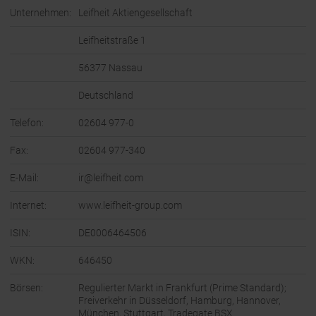
Unternehmen:
Leifheit Aktiengesellschaft
Leifheitstraße 1
56377 Nassau
Deutschland
Telefon:
02604 977-0
Fax:
02604 977-340
E-Mail:
ir@leifheit.com
Internet:
www.leifheit-group.com
ISIN:
DE0006464506
WKN:
646450
Börsen:
Regulierter Markt in Frankfurt (Prime Standard);
Freiverkehr in Düsseldorf, Hamburg, Hannover,
München, Stuttgart, Tradegate BSX