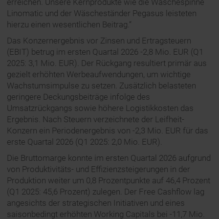
erreichen. Unsere Kernprodukte wie die Wäschespinne
Linomatic und der Wäscheständer Pegasus leisteten
hierzu einen wesentlichen Beitrag.“
Das Konzernergebnis vor Zinsen und Ertragsteuern
(EBIT) betrug im ersten Quartal 2026 -2,8 Mio. EUR (Q1
2025: 3,1 Mio. EUR). Der Rückgang resultiert primär aus
gezielt erhöhten Werbeaufwendungen, um wichtige
Wachstumsimpulse zu setzen. Zusätzlich belasteten
geringere Deckungsbeiträge infolge des
Umsatzrückgangs sowie höhere Logistikkosten das
Ergebnis. Nach Steuern verzeichnete der Leifheit-
Konzern ein Periodenergebnis von -2,3 Mio. EUR für das
erste Quartal 2026 (Q1 2025: 2,0 Mio. EUR).
Die Bruttomarge konnte im ersten Quartal 2026 aufgrund
von Produktivitäts- und Effizienzsteigerungen in der
Produktion weiter um 0,8 Prozentpunkte auf 46,4 Prozent
(Q1 2025: 45,6 Prozent) zulegen. Der Free Cashflow lag
angesichts der strategischen Initiativen und eines
saisonbedingt erhöhten Working Capitals bei -11,7 Mio.