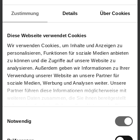
Zustimmung
Details
Über Cookies
Investorenpräsentation
Alle Publikationen
Q2 2026
2012 - 2024
Diese Webseite verwendet Cookies
Wir verwenden Cookies, um Inhalte und Anzeigen zu
Unternehmensbereiche
personalisieren, Funktionen für soziale Medien anbieten
zu können und die Zugriffe auf unsere Website zu
Unsere Marken
analysieren. Außerdem geben wir Informationen zu Ihrer
„Unsere Ideen, die dein Leben leichter machen.“
Verwendung unserer Website an unsere Partner für
soziale Medien, Werbung und Analysen weiter. Unsere
Marke Leifheit
Marke Soehnle
Partner führen diese Informationen möglicherweise mit
weiteren Daten zusammen, die Sie ihnen bereitgestellt
haben oder die sie im Rahmen Ihrer Nutzung der Dienste
Suchvorschläge
ÜBER UNS
gesammelt haben. Sie geben Einwilligung zu unseren
Einwilligungsauswahl
Cookies, wenn Sie unsere Webseite weiterhin nutzen.
Notwendig
Finanzkennzahlen
Jahresfinanzbericht