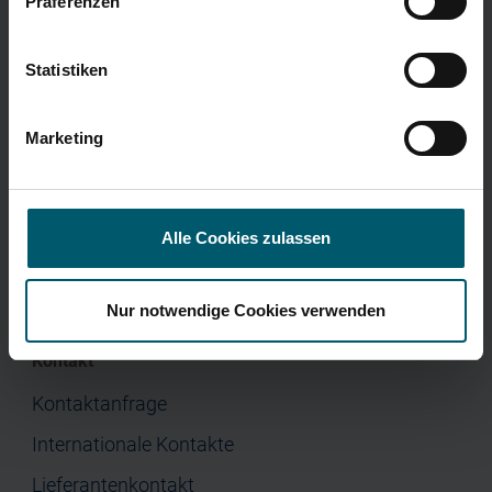
Präferenzen
Menü
Corporate Governance
Presse
Home
Statistiken
Unternehmen
Marketing
Investor Relations
Jobs & Karriere
Presse
Alle Cookies zulassen
Nur notwendige Cookies verwenden
Kontakt
Kontaktanfrage
Internationale Kontakte
Lieferantenkontakt