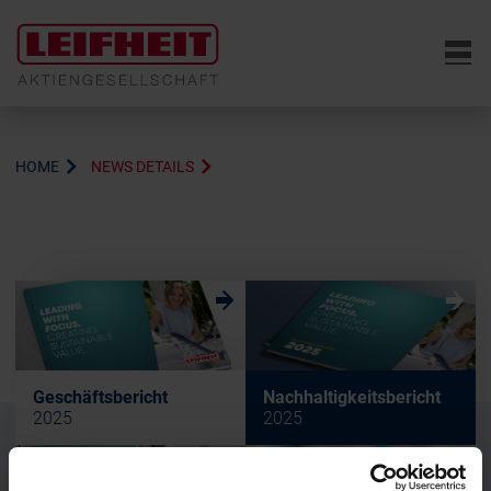
6
HOME
NEWS DETAILS
w
w
Geschäftsbericht
Nachhaltigkeitsbericht
2025
2025
w
w