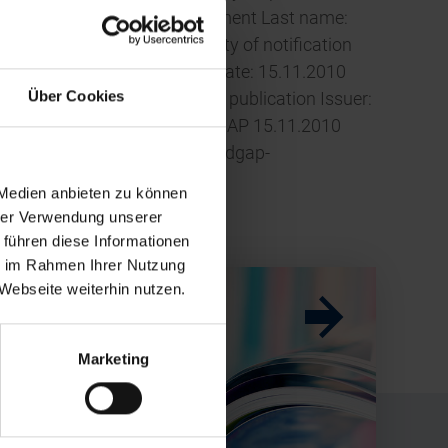
o the disclosure requirement Last name:
ut the transaction with duty of notification
06 Type of transaction: Buy Date: 15.11.2010
Über Cookies
ut the company with duty of publication Issuer:
 Dealings Notification (c) DGAP 15.11.2010
eases. Media archive at www.dgap-
 Medien anbieten zu können
hrer Verwendung unserer
 führen diese Informationen
ie im Rahmen Ihrer Nutzung
Webseite weiterhin nutzen.
w
w
ess
Marketing