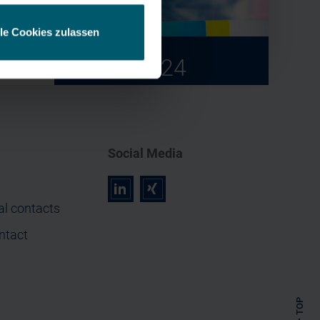
lle Cookies zulassen
tation
All publications
2012 - 2024
Social Media
r
z
al contacts
ntact
TOP