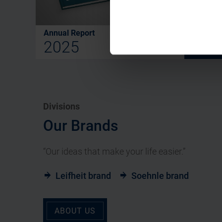
Annual Report
Sustaina
2025
202
Divisions
Our Brands
“Our ideas that make your life easier.”
Leifheit brand
Soehnle brand
ABOUT US