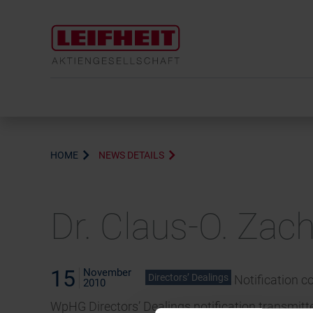
HOME
NEWS DETAILS
Dr. Claus-O. Zac
15
November
Directors’ Dealings
Notification c
2010
WpHG Directors’ Dealings notification transmitt