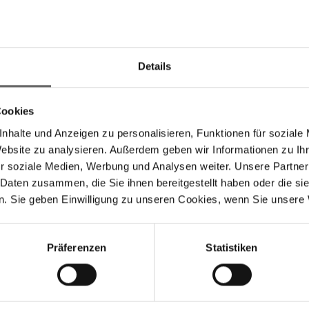
—————————————————— Details of the person subject t
t AG Position: Member of a managing body Information abo
it Share ISIN/WKN of the financial instrument: DE00064645
Details
otal amount traded: 17000.00 Place: Xetra Information abo
chland ISIN: DE0006464506 WKN: 646450 End of Directors’
 Announcements, Financial/Corporate News and Press Rel
Cookies
nhalte und Anzeigen zu personalisieren, Funktionen für soziale
Website zu analysieren. Außerdem geben wir Informationen zu I
r soziale Medien, Werbung und Analysen weiter. Unsere Partner
 Daten zusammen, die Sie ihnen bereitgestellt haben oder die s
. Sie geben Einwilligung zu unseren Cookies, wenn Sie unsere 
Search suggestions
w
y financials
Annual Financial Report
Corporate Governance
Pr
Präferenzen
Statistiken