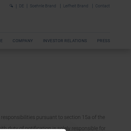
0
DE
Soehnle Brand
Leifheit Brand
Contact
E
COMPANY
INVESTOR RELATIONS
PRESS
esponsibilities pursuant to section 15a of the
 duty of notification is solely responsible for