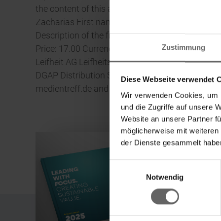
the content of this announcement. ———————
Zacharias First name: Claus-O. Company: Leifhei
Description of the financial instrument: Leifhe
Zustimmung
Price: 17.00 Currency: EUR No. of items: 1000 T
Leifheit AG Leifheitstraße 56377 Nassau Deuts
DGAP Distribution Services include Regulatory
Diese Webseite verwendet 
medientreff.de and www.dgap.de ID 12241
Wir verwenden Cookies, um I
und die Zugriffe auf unsere 
Website an unsere Partner fü
möglicherweise mit weiteren
der Dienste gesammelt haben
w
Einwilligungsauswahl
Ke
Notwendig