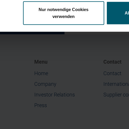
Nur notwendige Cookies
A
verwenden
bility Report
Investor and analyst's presen
5
H1 2026
Menu
Contact
Home
Contact
Company
Internation
Investor Relations
Supplier co
Press