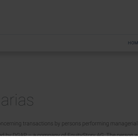
HOM
harias
oncerning transactions by persons performing managerial r
ed by DGAP – a company of EquityStory AG. The person with