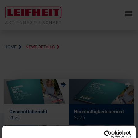
6
HOME
NEWS DETAILS
w
w
Geschäftsbericht
Nachhaltigkeitsbericht
2025
2025
w
w