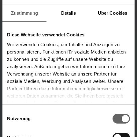
Zustimmung
Details
Über Cookies
Investorenpräsentation
Alle Publikationen
H1 2026
2012 - 2024
Diese Webseite verwendet Cookies
Wir verwenden Cookies, um Inhalte und Anzeigen zu
Unternehmensbereiche
personalisieren, Funktionen für soziale Medien anbieten
zu können und die Zugriffe auf unsere Website zu
Unsere Marken
analysieren. Außerdem geben wir Informationen zu Ihrer
„Unsere Ideen, die dein Leben leichter machen.“
Verwendung unserer Website an unsere Partner für
soziale Medien, Werbung und Analysen weiter. Unsere
Marke Leifheit
Marke Soehnle
Partner führen diese Informationen möglicherweise mit
weiteren Daten zusammen, die Sie ihnen bereitgestellt
haben oder die sie im Rahmen Ihrer Nutzung der Dienste
Suchvorschläge
ÜBER UNS
gesammelt haben. Sie geben Einwilligung zu unseren
Einwilligungsauswahl
Cookies, wenn Sie unsere Webseite weiterhin nutzen.
Notwendig
Finanzkennzahlen
Jahresfinanzbericht