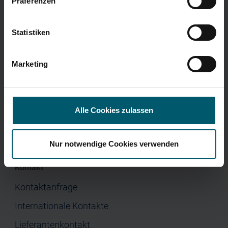
Präferenzen
Menü
Corporate Governance
Presse
Home
Statistiken
Unternehmen
Marketing
Investor Relations
Jobs & Karriere
Presse
Alle Cookies zulassen
Nur notwendige Cookies verwenden
Kontakt
Kontaktanfrage
Internationale Kontakte
Lieferantenkontakt