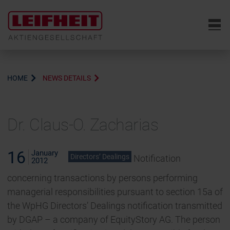
6
HOME
NEWS DETAILS
Dr. Claus-O. Zacharias
16
January
Directors’ Dealings
Notification
2012
concerning transactions by persons performing
managerial responsibilities pursuant to section 15a of
the WpHG Directors’ Dealings notification transmitted
by DGAP – a company of EquityStory AG. The person