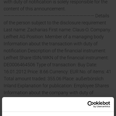
with duty of notification is solely responsible for the
content of this announcement.
————————————————————————— Details
of the person subject to the disclosure requirement
Last name: Zacharias First name: Claus-O. Company:
Leifheit AG Position: Member of a managing body
Information about the transaction with duty of
notification Description of the financial instrument:
Leifheit Share ISIN/WKN of the financial instrument:
DE0006464506 Type of transaction: Buy Date:
16.01.2012 Price: 8.66 Currency: EUR No. of items: 41
Total amount traded: 355.06 Place: außerbörslich
Inland Explanation for publication: Employee Shares
Information about the company with duty of
publication Issuer: Leifheit AG Leifheitstraße 56377
Nassau Deutschland ISIN: DE0006464506 WKN:
646450 End of Directors’ Dealings Notification (c)