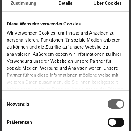
Zustimmung
Details
Über Cookies
DGAP 16.01.2012 DGAP Distribution Services include
Regulatory Announcements, Financial/Corporate
News and Press Releases. Media archive at
Diese Webseite verwendet Cookies
www.dgap-medientreff.de and www.dgap.de ID
Wir verwenden Cookies, um Inhalte und Anzeigen zu
14748
personalisieren, Funktionen für soziale Medien anbieten
zu können und die Zugriffe auf unsere Website zu
analysieren. Außerdem geben wir Informationen zu Ihrer
Verwendung unserer Website an unsere Partner für
soziale Medien, Werbung und Analysen weiter. Unsere
w
w
Partner führen diese Informationen möglicherweise mit
weiteren Daten zusammen, die Sie ihnen bereitgestellt
haben oder die sie im Rahmen Ihrer Nutzung der Dienste
Search suggestions
gesammelt haben. Sie geben Einwilligung zu unseren
Annual Report
Sustainability Report
Einwilligungsauswahl
Cookies, wenn Sie unsere Webseite weiterhin nutzen.
2025
2025
Notwendig
Key financials
w
w
Annual Financial Report
Präferenzen