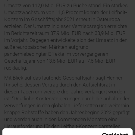
Umsatz von 112,0 Mio. EUR zu Buche stand. Ein starkes
Umsatzwachstum von 11,6 Prozent konnte der Leifheit-
Konzern im Geschäftsjahr 2021 erneut in Osteuropa
erzielen. Der Umsatz in dieser Vertriebsregion erreichte
im Berichtszeitraum 37,9 Mio. EUR nach 33,9 Mio. EUR
im Vorjahr. Dagegen entwickelte sich der Umsatz in den
außereuropäischen Märkten aufgrund
pandemiebedingter Effekte im vorvergangenen
Geschäftsjahr von 13,6 Mio. EUR auf 7,6 Mio. EUR
rückläufig.
Mit Blick auf das laufende Geschäftsjahr sagt Henner
Rinsche, dessen Vertrag durch den Aufsichtsrat in
diesen Tagen um weitere drei Jahre verlängert worden
ist: “Deutliche Kostensteigerungen durch die anhaltenden
Verwerfungen in den globalen Lieferketten und weiterhin
knappe Rohstoffe haben den Jahresbeginn 2022 geprägt
und werden auch in den kommenden Monaten eine
Herausforderung für den Leifheit-Konzern darstellen.
Dieser Entwicklung werden wir weiterhin durch ein