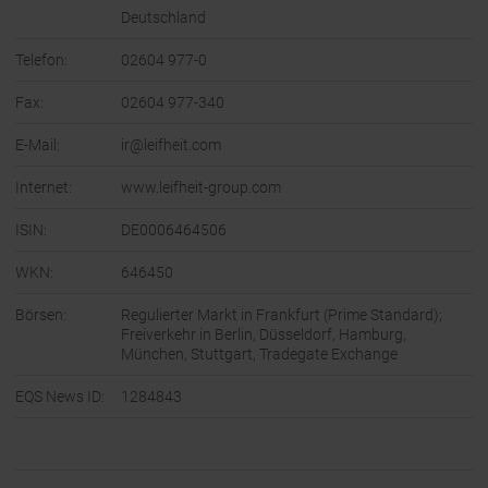
Deutschland
Telefon:
02604 977-0
Fax:
02604 977-340
E-Mail:
ir@leifheit.com
Internet:
www.leifheit-group.com
ISIN:
DE0006464506
WKN:
646450
Börsen:
Regulierter Markt in Frankfurt (Prime Standard);
Freiverkehr in Berlin, Düsseldorf, Hamburg,
München, Stuttgart, Tradegate Exchange
EQS News ID:
1284843