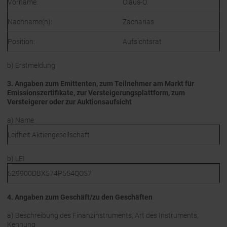
Vorname:
Claus-O.
Nachname(n):
Zacharias
Position:
Aufsichtsrat
b) Erstmeldung
3. Angaben zum Emittenten, zum Teilnehmer am Markt für
Emissionszertifikate, zur Versteigerungsplattform, zum
Versteigerer oder zur Auktionsaufsicht
a) Name
Leifheit Aktiengesellschaft
b) LEI
529900DBX574P554QO57
4. Angaben zum Geschäft/zu den Geschäften
a) Beschreibung des Finanzinstruments, Art des Instruments,
Kennung