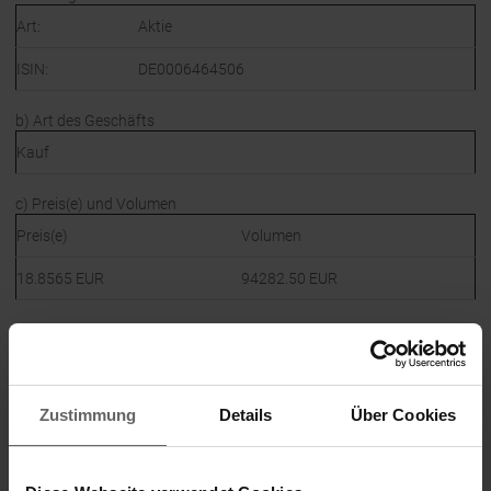
Art:
Aktie
ISIN:
DE0006464506
b) Art des Geschäfts
Kauf
c) Preis(e) und Volumen
Preis(e)
Volumen
18.8565 EUR
94282.50 EUR
d) Aggregierte Informationen
Preis
Aggregiertes Volumen
18.8565 EUR
94282.50 EUR
Zustimmung
Details
Über Cookies
e) Datum des Geschäfts
10.08.2023; UTC+2