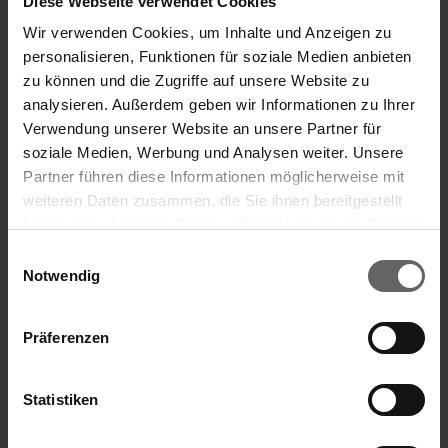
Diese Webseite verwendet Cookies
Wir verwenden Cookies, um Inhalte und Anzeigen zu
f) Ort des Geschäfts
personalisieren, Funktionen für soziale Medien anbieten
Name:
Xetra
zu können und die Zugriffe auf unsere Website zu
analysieren. Außerdem geben wir Informationen zu Ihrer
MIC:
XETR
Verwendung unserer Website an unsere Partner für
soziale Medien, Werbung und Analysen weiter. Unsere
Partner führen diese Informationen möglicherweise mit
weiteren Daten zusammen, die Sie ihnen bereitgestellt
14.08.2023 CET/CEST Die EQS Distributionsservices
haben oder die sie im Rahmen Ihrer Nutzung der Dienste
Suchvorschläge
umfassen gesetzliche Meldepflichten, Corporate
gesammelt haben. Sie geben Einwilligung zu unseren
Einwilligungsauswahl
News/Finanznachrichten und Pressemitteilungen.
Cookies, wenn Sie unsere Webseite weiterhin nutzen.
Notwendig
Medienarchiv unter https://eqs-news.com
Finanzkennzahlen
Jahresfinanzbericht
Präferenzen
Sprache:
Deutsch
Corporate Governance
Presse
Unternehmen:
Leifheit Aktiengesellschaft
Statistiken
Leifheitstraße 1