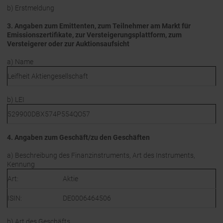
b) Erstmeldung
3. Angaben zum Emittenten, zum Teilnehmer am Markt für
Emissionszertifikate, zur Versteigerungsplattform, zum
Versteigerer oder zur Auktionsaufsicht
a) Name
Leifheit Aktiengesellschaft
b) LEI
529900DBX574P554QO57
4. Angaben zum Geschäft/zu den Geschäften
a) Beschreibung des Finanzinstruments, Art des Instruments,
Kennung
Art:
Aktie
ISIN:
DE0006464506
b) Art des Geschäfts