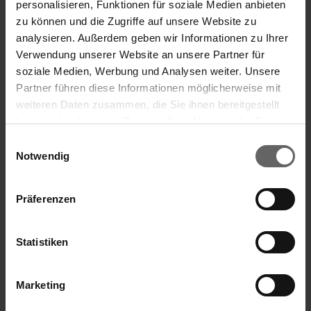
personalisieren, Funktionen für soziale Medien anbieten
zu können und die Zugriffe auf unsere Website zu
MIC:
XGRM
analysieren. Außerdem geben wir Informationen zu Ihrer
Verwendung unserer Website an unsere Partner für
soziale Medien, Werbung und Analysen weiter. Unsere
Partner führen diese Informationen möglicherweise mit
01.04.2021 Die DGAP Distributionsservices umfassen
weiteren Daten zusammen, die Sie ihnen bereitgestellt
gesetzliche Meldepflichten, Corporate
haben oder die sie im Rahmen Ihrer Nutzung der Dienste
Suchvorschläge
News/Finanznachrichten und Pressemitteilungen.
gesammelt haben. Sie geben Einwilligung zu unseren
Einwilligungsauswahl
Medienarchiv unter http://www.dgap.de
Cookies, wenn Sie unsere Webseite weiterhin nutzen.
Notwendig
Finanzkennzahlen
Sprache:
Deutsch
Jahresfinanzbericht
Präferenzen
Unternehmen:
Leifheit Aktiengesellschaft
Corporate Governance
Presse
Statistiken
Leifheitstraße 1
56377 Nassau / Lahn
Marketing
Deutschland