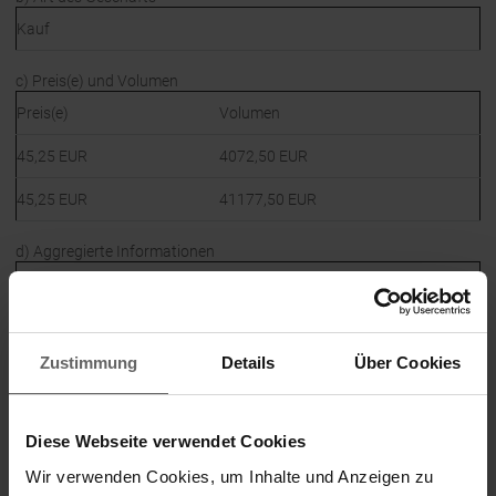
Kauf
c) Preis(e) und Volumen
Preis(e)
Volumen
45,25 EUR
4072,50 EUR
45,25 EUR
41177,50 EUR
d) Aggregierte Informationen
Preis
Aggregiertes Volumen
45,25 EUR
45250,00 EUR
Zustimmung
Details
Über Cookies
e) Datum des Geschäfts
2021-04-01; UTC+2
Diese Webseite verwendet Cookies
f) Ort des Geschäfts
Wir verwenden Cookies, um Inhalte und Anzeigen zu
Name:
Tradegate