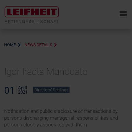
6
HOME
NEWS DETAILS
Igor Iraeta Munduate
01
April
Directors’ Dealings
2021
Notification and public disclosure of transactions by
persons discharging managerial responsibilities and
persons closely associated with them