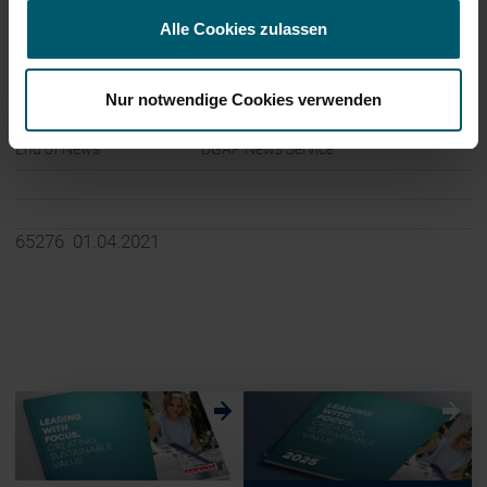
Internet:
www.leifheit-group.com
Alle Cookies zulassen
Nur notwendige Cookies verwenden
End of News
DGAP News Service
65276 01.04.2021
w
w