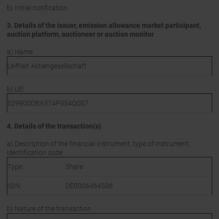
b) Initial notification
3. Details of the issuer, emission allowance market participant,
auction platform, auctioneer or auction monitor
a) Name
Leifheit Aktiengesellschaft
b) LEI
529900DBX574P554QO57
4. Details of the transaction(s)
a) Description of the financial instrument, type of instrument,
identification code
Type:
Share
ISIN:
DE0006464506
b) Nature of the transaction