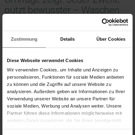
putzt bewusster – Waschen
statt wegwerfen im Trend
Der neue SUPERDUSTER von Leifheit bringt
Nachhaltigkeit in jeden Haushalt
Zustimmung
Details
Über Cookies
Diese Webseite verwendet Cookies
Wir verwenden Cookies, um Inhalte und Anzeigen zu
personalisieren, Funktionen für soziale Medien anbieten
zu können und die Zugriffe auf unsere Website zu
analysieren. Außerdem geben wir Informationen zu Ihrer
Verwendung unserer Website an unsere Partner für
soziale Medien, Werbung und Analysen weiter. Unsere
Partner führen diese Informationen möglicherweise mit
weiteren Daten zusammen, die Sie ihnen bereitgestellt
haben oder die sie im Rahmen Ihrer Nutzung der Dienste
Suchvorschläge
gesammelt haben. Sie geben Einwilligung zu unseren