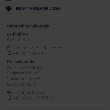
REZEPT HERUNTERLADEN
Unternehmenskontakt
Leifheit AG
Barbara Horn
j
barbara.horn@leifheit.com
f
+49 (0) 26 04 – 977 0
‍Pressekontakt
P.U.N.K.T. PR GmbH
Benjamin Kolthoff
Völckersstraße 44
22765 Hamburg
j
info(at)punkt-pr.de
f
+49 (0) 40 – 85 37 60 0