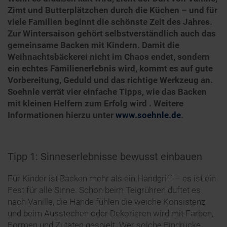
Zimt und Butterplätzchen durch die Küchen – und für
viele Familien beginnt die schönste Zeit des Jahres.
Zur Wintersaison gehört selbstverständlich auch das
gemeinsame Backen mit Kindern. Damit die
Weihnachtsbäckerei nicht im Chaos endet, sondern
ein echtes Familienerlebnis wird, kommt es auf gute
Vorbereitung, Geduld und das richtige Werkzeug an.
Soehnle verrät vier einfache Tipps, wie das Backen
mit kleinen Helfern zum Erfolg wird .
Weitere
Informationen hierzu unter
www.soehnle.de
.
Tipp 1: Sinneserlebnisse bewusst einbauen
Für Kinder ist Backen mehr als ein Handgriff – es ist ein
Fest für alle Sinne. Schon beim Teigrühren duftet es
nach Vanille, die Hände fühlen die weiche Konsistenz,
und beim Ausstechen oder Dekorieren wird mit Farben,
Formen und Zutaten gespielt. Wer solche Eindrücke