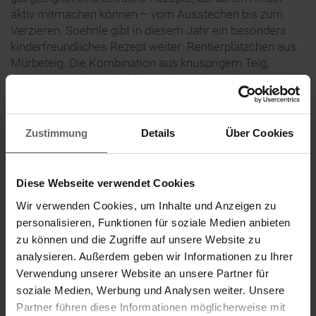
aktiv mitmachen können – vom Ausstechen bis zum
Verzieren. Soehnle gibt in diesem Jahr ein besonders
kinderfreundliches Rezept weiter: Rentierplätzchen aus
Mürbeteig. Die Kombination aus knusprigem Teig,
salzigen Brezeln und süßer Deko macht nicht nur
geschmacklich Freude – sie bringt auch jede Menge
Spaß bei der Zubereitung. Und mit einem klaren Ablauf,
vorbereiteten Zutaten und der passenden Küchenhilfe,
Zustimmung
Details
Über Cookies
wie der digitalen Waage Page Comfort Mosaic, bleibt der
Backtag für alle entspannt.
Diese Webseite verwendet Cookies
Tipp 4: Nicht perfekt ist völlig in Ordnung
Wir verwenden Cookies, um Inhalte und Anzeigen zu
personalisieren, Funktionen für soziale Medien anbieten
Backen mit Kindern bedeutet, die Dinge auch mal laufen
zu können und die Zugriffe auf unsere Website zu
zu lassen. Kekse geraten nicht immer gleichmäßig,
analysieren. Außerdem geben wir Informationen zu Ihrer
Ausstechformen werden wild kombiniert, und beim
Verwendung unserer Website an unsere Partner für
Verzieren geht gelegentlich etwas daneben – das ist
soziale Medien, Werbung und Analysen weiter. Unsere
ganz normal. Statt auf präzise Ergebnisse zu achten, hilft
Partner führen diese Informationen möglicherweise mit