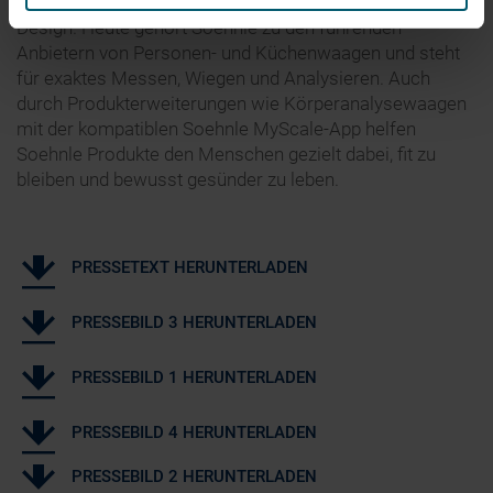
Technik, erstklassige Qualität und herausragendes
Design. Heute gehört Soehnle zu den führenden
Anbietern von Personen- und Küchenwaagen und steht
für exaktes Messen, Wiegen und Analysieren. Auch
durch Produkterweiterungen wie Körperanalysewaagen
mit der kompatiblen Soehnle MyScale-App helfen
Soehnle Produkte den Menschen gezielt dabei, fit zu
bleiben und bewusst gesünder zu leben.
PRESSETEXT HERUNTERLADEN
PRESSEBILD 3 HERUNTERLADEN
PRESSEBILD 1 HERUNTERLADEN
PRESSEBILD 4 HERUNTERLADEN
PRESSEBILD 2 HERUNTERLADEN