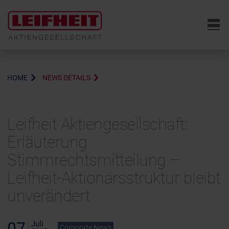
6
HOME
NEWS DETAILS
Leifheit Aktiengesellschaft:
Erläuterung
Stimmrechtsmitteilung –
Leifheit-Aktionärsstruktur bleibt
unverändert
07
Juli
Corporate News