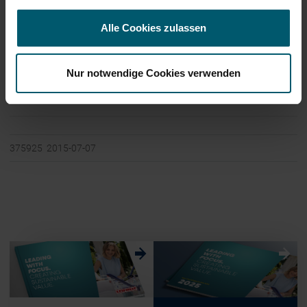
Börsen:
Regulierter Markt in Frankfurt (Prime Standard);
Freiverkehr in Berlin, Düsseldorf, Hamburg,
Alle Cookies zulassen
Hannover, München, Stuttgart
Nur notwendige Cookies verwenden
Ende der Mitteilung
DGAP News-Service
375925 2015-07-07
w
w