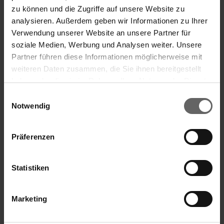
zu können und die Zugriffe auf unsere Website zu
Sprache:
Deutsch
analysieren. Außerdem geben wir Informationen zu Ihrer
Unternehmen:
Leifheit Aktiengesellschaft
Verwendung unserer Website an unsere Partner für
soziale Medien, Werbung und Analysen weiter. Unsere
Leifheitstraße
Partner führen diese Informationen möglicherweise mit
weiteren Daten zusammen, die Sie ihnen bereitgestellt
56377 Nassau / Lahn
haben oder die sie im Rahmen Ihrer Nutzung der Dienste
Suchvorschläge
Deutschland
gesammelt haben. Sie geben Einwilligung zu unseren
Einwilligungsauswahl
Cookies, wenn Sie unsere Webseite weiterhin nutzen.
Notwendig
Telefon:
02604 977-0
Finanzkennzahlen
Fax:
02604 977-340
Jahresfinanzbericht
Präferenzen
E-Mail:
ir@leifheit.com
Corporate Governance
Presse
Statistiken
Internet:
www.leifheit.com
ISIN:
DE0006464506
Marketing
WKN:
646450