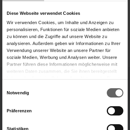
und www.dgap.de ID 18276
Diese Webseite verwendet Cookies
Wir verwenden Cookies, um Inhalte und Anzeigen zu
personalisieren, Funktionen für soziale Medien anbieten
zu können und die Zugriffe auf unsere Website zu
w
w
analysieren. Außerdem geben wir Informationen zu Ihrer
Verwendung unserer Website an unsere Partner für
soziale Medien, Werbung und Analysen weiter. Unsere
Partner führen diese Informationen möglicherweise mit
Geschäftsbericht
Nachhaltigkeitsbericht
2025
2025
weiteren Daten zusammen, die Sie ihnen bereitgestellt
haben oder die sie im Rahmen Ihrer Nutzung der Dienste
Suchvorschläge
w
w
gesammelt haben. Sie geben Einwilligung zu unseren
Einwilligungsauswahl
Cookies, wenn Sie unsere Webseite weiterhin nutzen.
Notwendig
Finanzkennzahlen
Investorenpräsentation
Alle Publikationen
Jahresfinanzbericht
Präferenzen
H1 2026
2012 - 2024
Corporate Governance
Presse
Statistiken