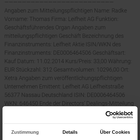
—————————————————————————
Angaben zum Mitteilungspflichtigen Name: Radke
Vorname: Thomas Firma: Leifheit AG Funktion:
Geschäftsführendes Organ Angaben zum
mitteilungspflichtigen Geschäft Bezeichnung des
Finanzinstruments: Leifheit Aktie ISIN/WKN des
Finanzinstruments: DE0006464506 Geschäftsart:
Kauf Datum: 11.02.2014 Kurs/Preis: 33,00 Währung:
EUR Stückzahl: 312 Gesamtvolumen: 10296,00 Ort:
Xetra Angaben zum veröffentlichungspflichtigen
Unternehmen Emittent: Leifheit AG Leifheitstraße
56377 Nassau Deutschland ISIN: DE0006464506
WKN: 646450 Ende der Directors’ Dealings-Mitteilung
(c) DGAP 17.02.2014 Die DGAP Distributionsservices
umfassen gesetzliche Meldepflichten, Corporate
News/Finanznachrichten und Pressemitteilungen.
Zustimmung
Details
Über Cookies
DGAP-Medienarchive unter www.dgap-medientreff.de