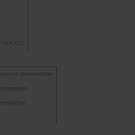
P554QO57
tien mit Stimmrechten
nstrumenten
timmrechte