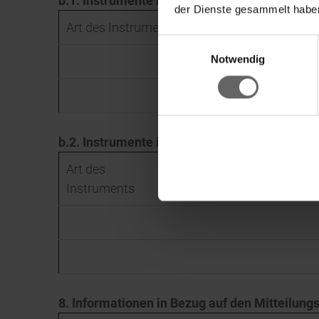
b.1. Instrumente i.S.d. § 38 Abs. 1 Nr. 1 WpH
der Dienste gesammelt haben
Art des Instruments
Fälligkeit / Verfall
Au
Einwilligungsauswahl
Fin
Notwendig
S
b.2. Instrumente i.S.d. § 38 Abs. 1 Nr. 2 WpH
Art des
Fälligkeit /
Ausüb
Instruments
Verfall
Laufze
8. Informationen in Bezug auf den Mitteilungs