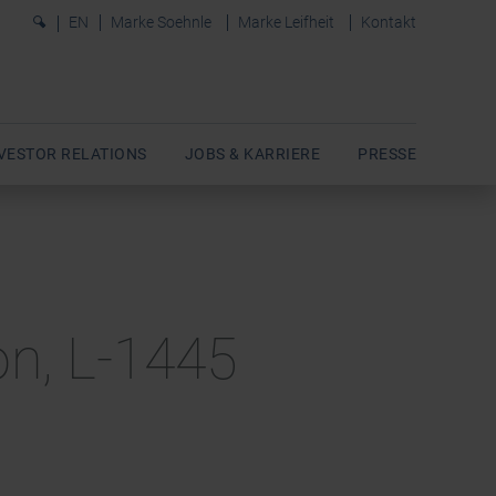
0
EN
Marke Soehnle
Marke Leifheit
Kontakt
VESTOR RELATIONS
JOBS & KARRIERE
PRESSE
on, L-1445