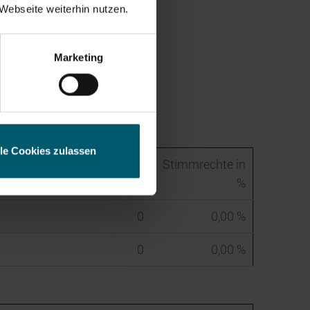
Webseite weiterhin nutzen.
mmrechte in %
esse
Marketing
0,00 %
0,00 %
lle Cookies zulassen
Stimmrechte
Stimmrechte in
absolut
%
0
0,00 %
0
0,00 %