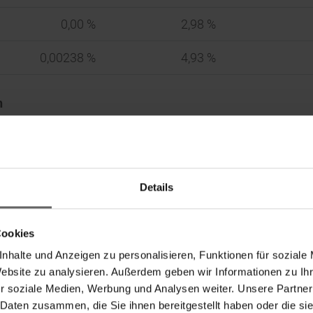
0,00 %
2,98 %
0,00238 %
4,93 %
n
in %
et
direkt
zugerechnet
Details
G)
(§ 33 WpHG)
(§ 34 WpHG)
Cookies
0
2,98 %
0,00 %
nhalte und Anzeigen zu personalisieren, Funktionen für soziale
2,98 %
Website zu analysieren. Außerdem geben wir Informationen zu I
r soziale Medien, Werbung und Analysen weiter. Unsere Partner
 Daten zusammen, die Sie ihnen bereitgestellt haben oder die s