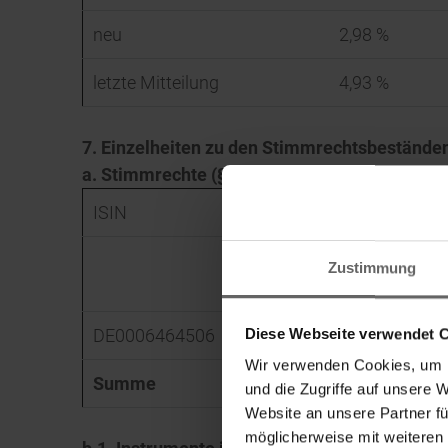
neu
2,98 %
letzte Mitteilung
4,93 %
7. Einzelheiten zu den Stimmrechtsbestände
a. Stimmrechte (§§ 33, 34 WpHG)
ISIN
absolut
direkt
zugerechn
Zustimmung
(§ 33 WpHG)
(§ 34 WpH
Diese Webseite verwendet 
DE0006464506
298.106
Wir verwenden Cookies, um I
Summe
298.106
und die Zugriffe auf unsere 
Website an unsere Partner fü
möglicherweise mit weiteren