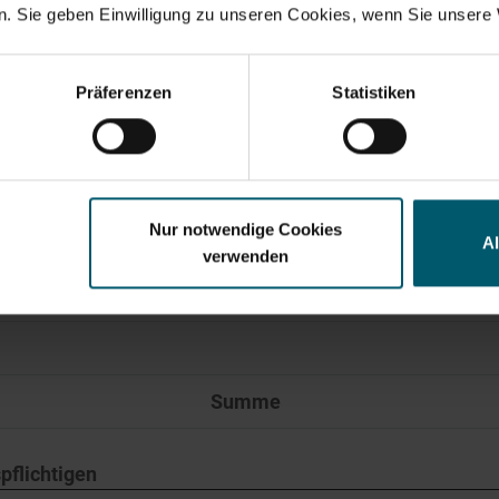
G
. Sie geben Einwilligung zu unseren Cookies, wenn Sie unsere 
Suchvorschläge
sübungszeitraum / Laufzeit
Stimmrechte absolut
Sti
anzkennzahlen
Jahresfinanzbericht
Corporate Governance
Pr
Präferenzen
Statistiken
0
umme
0
G
Nur notwendige Cookies
A
verwenden
ungszeitraum /
Barausgleich oder physische
it
Abwicklung
Summe
pflichtigen