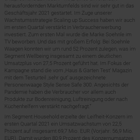
herausfordernden Marktumfelds sind wir sehr gut in das
Geschäftsjahr 2021 gestartet. Im Zuge unserer
Wachstumsstrategie Scaling up Success haben wir auch
im ersten Quartal verstärkt in Verbraucherwerbung
investiert. Zum ersten Mal wurde die Marke Soehnle im
TV beworben. Und das mit großem Erfolg: Bei Soehnle
Waagen konnten wir um rund 52 Prozent zulegen, was im
Segment Wellbeing insgesamt zu einem deutlichen
Umsatzplus von 27,5 Prozent geführt hat. Im Fokus der
Kampagne stand die vom ,Haus & Garten Test’ Magazin
mit dem Testurteil ,sehr gut’ ausgezeichnete
Personenwaage Style Sense Safe 300. Angesichts der
Pandemie haben die Verbraucher vor allem auch
Produkte zur Bodenreinigung, Luftreinigung oder nach
Küchenhelfern verstärkt nachgefragt.”
Im Segment Household erzielte der Leifheit-Konzern im
ersten Quartal 2021 ein Umsatzwachstum von 22,5
Prozent auf insgesamt 69,7 Mio. EUR (Vorjahr: 56,9 Mio.
EUR). Damit wurden 80,9 Prozent des Konzernumsatzes