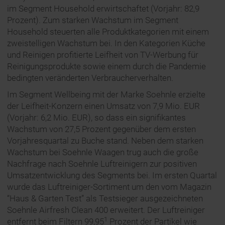
im Segment Household erwirtschaftet (Vorjahr: 82,9
Prozent). Zum starken Wachstum im Segment
Household steuerten alle Produktkategorien mit einem
zweistelligen Wachstum bei. In den Kategorien Küche
und Reinigen profitierte Leifheit von TV-Werbung für
Reinigungsprodukte sowie einem durch die Pandemie
bedingten veränderten Verbraucherverhalten.
Im Segment Wellbeing mit der Marke Soehnle erzielte
der Leifheit-Konzern einen Umsatz von 7,9 Mio. EUR
(Vorjahr: 6,2 Mio. EUR), so dass ein signifikantes
Wachstum von 27,5 Prozent gegenüber dem ersten
Vorjahresquartal zu Buche stand. Neben dem starken
Wachstum bei Soehnle Waagen trug auch die große
Nachfrage nach Soehnle Luftreinigern zur positiven
Umsatzentwicklung des Segments bei. Im ersten Quartal
wurde das Luftreiniger-Sortiment um den vom Magazin
“Haus & Garten Test” als Testsieger ausgezeichneten
Soehnle Airfresh Clean 400 erweitert. Der Luftreiniger
1
entfernt beim Filtern 99,95
Prozent der Partikel wie