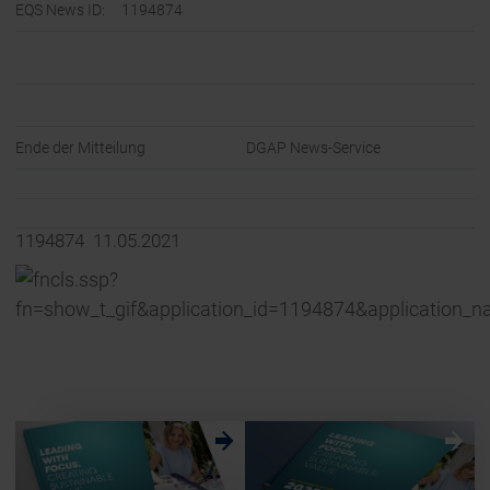
EQS News ID:
1194874
Ende der Mitteilung
DGAP News-Service
1194874 11.05.2021
w
w