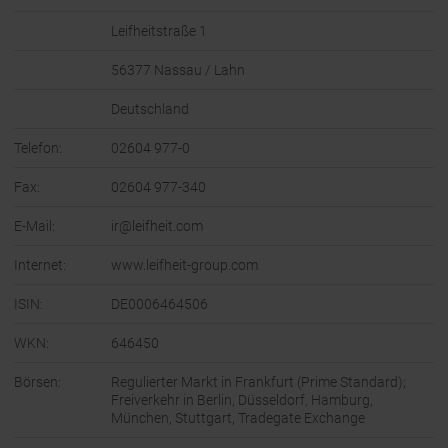
Leifheitstraße 1
56377 Nassau / Lahn
Deutschland
Telefon:
02604 977-0
Fax:
02604 977-340
E-Mail:
ir@leifheit.com
Internet:
www.leifheit-group.com
ISIN:
DE0006464506
WKN:
646450
Börsen:
Regulierter Markt in Frankfurt (Prime Standard);
Freiverkehr in Berlin, Düsseldorf, Hamburg,
München, Stuttgart, Tradegate Exchange