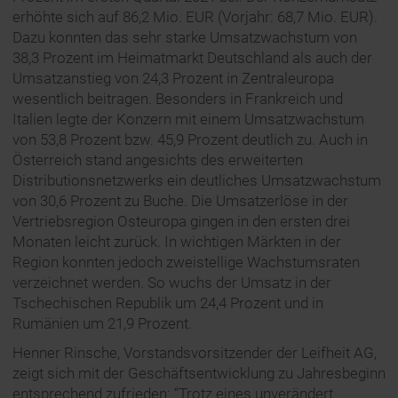
erhöhte sich auf 86,2 Mio. EUR (Vorjahr: 68,7 Mio. EUR).
Dazu konnten das sehr starke Umsatzwachstum von
38,3 Prozent im Heimatmarkt Deutschland als auch der
Umsatzanstieg von 24,3 Prozent in Zentraleuropa
wesentlich beitragen. Besonders in Frankreich und
Italien legte der Konzern mit einem Umsatzwachstum
von 53,8 Prozent bzw. 45,9 Prozent deutlich zu. Auch in
Österreich stand angesichts des erweiterten
Distributionsnetzwerks ein deutliches Umsatzwachstum
von 30,6 Prozent zu Buche. Die Umsatzerlöse in der
Vertriebsregion Osteuropa gingen in den ersten drei
Monaten leicht zurück. In wichtigen Märkten in der
Region konnten jedoch zweistellige Wachstumsraten
verzeichnet werden. So wuchs der Umsatz in der
Tschechischen Republik um 24,4 Prozent und in
Rumänien um 21,9 Prozent.
Henner Rinsche, Vorstandsvorsitzender der Leifheit AG,
zeigt sich mit der Geschäftsentwicklung zu Jahresbeginn
entsprechend zufrieden: “Trotz eines unverändert