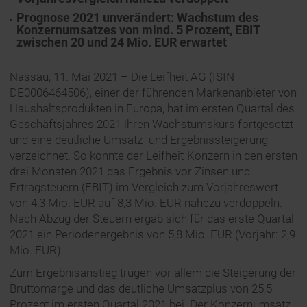
Prognose 2021 unverändert: Wachstum des
Konzernumsatzes von mind.
5 Prozent, EBIT
zwischen 20 und 24 Mio. EUR erwartet
Nassau, 11. Mai 2021 – Die Leifheit AG (ISIN
DE0006464506), einer der führenden Markenanbieter von
Haushaltsprodukten in Europa, hat im ersten Quartal des
Geschäftsjahres 2021 ihren Wachstumskurs fortgesetzt
und eine deutliche Umsatz- und Ergebnissteigerung
verzeichnet. So konnte der Leifheit-Konzern in den ersten
drei Monaten 2021 das Ergebnis vor Zinsen und
Ertragsteuern (EBIT) im Vergleich zum Vorjahreswert
von 4,3 Mio. EUR auf 8,3 Mio. EUR nahezu verdoppeln.
Nach Abzug der Steuern ergab sich für das erste Quartal
2021 ein Periodenergebnis von 5,8 Mio. EUR (Vorjahr: 2,9
Mio. EUR).
Zum Ergebnisanstieg trugen vor allem die Steigerung der
Bruttomarge und das deutliche Umsatzplus von 25,5
Prozent im ersten Quartal 2021 bei. Der Konzernumsatz