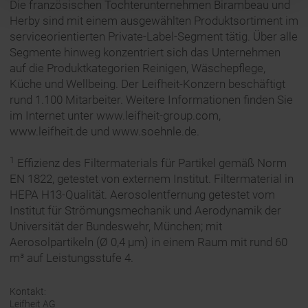
Die französischen Tochterunternehmen Birambeau und
Herby sind mit einem ausgewählten Produktsortiment im
serviceorientierten Private-Label-Segment tätig. Über alle
Segmente hinweg konzentriert sich das Unternehmen
auf die Produktkategorien Reinigen, Wäschepflege,
Küche und Wellbeing. Der Leifheit-Konzern beschäftigt
rund 1.100 Mitarbeiter. Weitere Informationen finden Sie
im Internet unter www.leifheit-group.com,
www.leifheit.de und www.soehnle.de.
1
Effizienz des Filtermaterials für Partikel gemäß Norm
EN 1822, getestet von externem Institut. Filtermaterial in
HEPA H13-Qualität. Aerosolentfernung getestet vom
Institut für Strömungsmechanik und Aerodynamik der
Universität der Bundeswehr, München; mit
Aerosolpartikeln (Ø 0,4 µm) in einem Raum mit rund 60
m³ auf Leistungsstufe 4.
Kontakt:
Leifheit AG