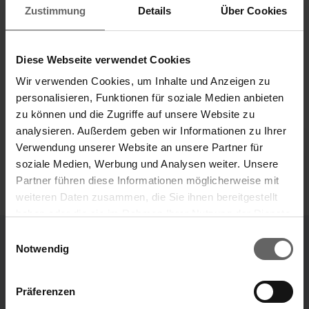
Zustimmung
Details
Über Cookies
Meldepflichten, Corporate News/Finanznachrichten
und Pressemitteilungen. DGAP-Medienarchive unter
www.dgap-medientreff.de und www.dgap.de ID
Diese Webseite verwendet Cookies
17318
Wir verwenden Cookies, um Inhalte und Anzeigen zu
personalisieren, Funktionen für soziale Medien anbieten
zu können und die Zugriffe auf unsere Website zu
analysieren. Außerdem geben wir Informationen zu Ihrer
Verwendung unserer Website an unsere Partner für
w
w
soziale Medien, Werbung und Analysen weiter. Unsere
Partner führen diese Informationen möglicherweise mit
weiteren Daten zusammen, die Sie ihnen bereitgestellt
Geschäftsbericht
Nachhaltigkeitsbericht
haben oder die sie im Rahmen Ihrer Nutzung der Dienste
Suchvorschläge
2025
2025
gesammelt haben. Sie geben Einwilligung zu unseren
Einwilligungsauswahl
Cookies, wenn Sie unsere Webseite weiterhin nutzen.
Notwendig
w
w
Finanzkennzahlen
Jahresfinanzbericht
Präferenzen