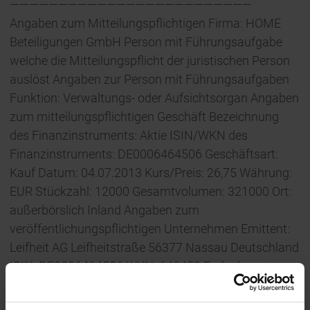
—————————————————————————
Angaben zum Mitteilungspflichtigen Firma: HOME
Beteiligungen GmbH Person mit Führungsaufgabe
welche die Mitteilungspflicht der juristischen Person
auslöst Angaben zur Person mit Führungsaufgaben
Funktion: Verwaltungs- oder Aufsichtsorgan Angaben
zum mitteilungspflichtigen Geschäft Bezeichnung
des Finanzinstruments: Aktie ISIN/WKN des
Finanzinstruments: DE0006464506 Geschäftsart:
Kauf Datum: 04.07.2013 Kurs/Preis: 26,75 Währung:
EUR Stückzahl: 12000 Gesamtvolumen: 321000 Ort:
außerbörslich Inland Angaben zum
veröffentlichungspflichtigen Unternehmen Emittent:
Leifheit AG Leifheitstraße 56377 Nassau Deutschland
ISIN: DE0006464506 WKN: 646450 Ende der
Directors’ Dealings-Mitteilung (c) DGAP 05.07.2013
Die DGAP Distributionsservices umfassen gesetzliche