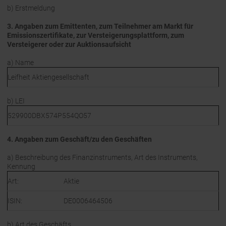
b) Erstmeldung
3. Angaben zum Emittenten, zum Teilnehmer am Markt für
Emissionszertifikate, zur Versteigerungsplattform, zum
Versteigerer oder zur Auktionsaufsicht
a) Name
Leifheit Aktiengesellschaft
b) LEI
529900DBX574P554QO57
4. Angaben zum Geschäft/zu den Geschäften
a) Beschreibung des Finanzinstruments, Art des Instruments,
Kennung
Art:
Aktie
ISIN:
DE0006464506
b) Art des Geschäfts