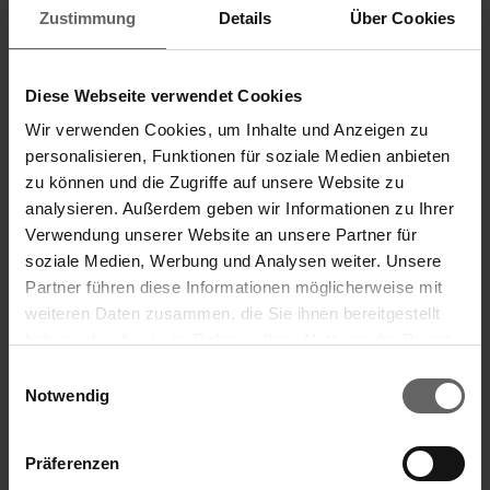
39,30 EUR
393,00 EUR
Zustimmung
Details
Über Cookies
d) Aggregierte Informationen
Preis
Aggregiertes Volumen
Diese Webseite verwendet Cookies
Wir verwenden Cookies, um Inhalte und Anzeigen zu
39,30 EUR
38121,00 EUR
personalisieren, Funktionen für soziale Medien anbieten
zu können und die Zugriffe auf unsere Website zu
e) Datum des Geschäfts
analysieren. Außerdem geben wir Informationen zu Ihrer
2020-11-23; UTC+1
Verwendung unserer Website an unsere Partner für
soziale Medien, Werbung und Analysen weiter. Unsere
f) Ort des Geschäfts
Partner führen diese Informationen möglicherweise mit
Name:
Tradegate
weiteren Daten zusammen, die Sie ihnen bereitgestellt
haben oder die sie im Rahmen Ihrer Nutzung der Dienste
MIC:
XGRM
Suchvorschläge
gesammelt haben. Sie geben Einwilligung zu unseren
Einwilligungsauswahl
Cookies, wenn Sie unsere Webseite weiterhin nutzen.
Notwendig
Finanzkennzahlen
24.11.2020 Die DGAP Distributionsservices umfassen
Jahresfinanzbericht
Präferenzen
gesetzliche Meldepflichten, Corporate