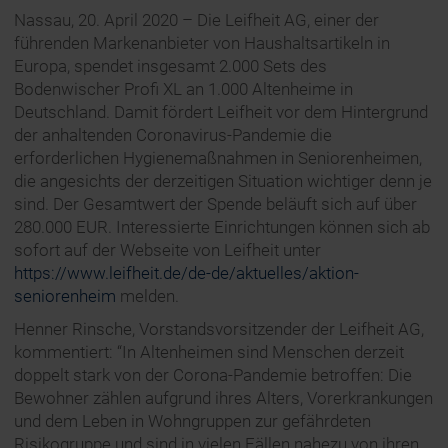
Nassau, 20. April 2020 – Die Leifheit AG, einer der
führenden Markenanbieter von Haushaltsartikeln in
Europa, spendet insgesamt 2.000 Sets des
Bodenwischer Profi XL an 1.000 Altenheime in
Deutschland. Damit fördert Leifheit vor dem Hintergrund
der anhaltenden Coronavirus-Pandemie die
erforderlichen Hygienemaßnahmen in Seniorenheimen,
die angesichts der derzeitigen Situation wichtiger denn je
sind. Der Gesamtwert der Spende beläuft sich auf über
280.000 EUR. Interessierte Einrichtungen können sich ab
sofort auf der Webseite von Leifheit unter
https://www.leifheit.de/de-de/aktuelles/aktion-
seniorenheim
melden.
Henner Rinsche, Vorstandsvorsitzender der Leifheit AG,
kommentiert: “In Altenheimen sind Menschen derzeit
doppelt stark von der Corona-Pandemie betroffen: Die
Bewohner zählen aufgrund ihres Alters, Vorerkrankungen
und dem Leben in Wohngruppen zur gefährdeten
Risikogruppe und sind in vielen Fällen nahezu von ihren