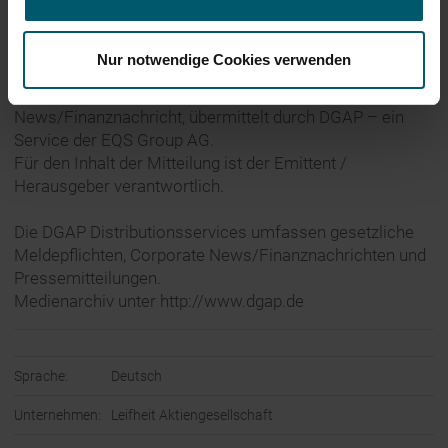
Dokument:
https://eqs-cockpit.com/c/fncls.ssp?u=KFNVARGYTW
Dokumenttitel: Leifheit Profi Wischsystem
Nur notwendige Cookies verwenden
20.04.2020 Veröffentlichung einer Corporate
News/Finanznachricht, übermittelt durch DGAP – ein
Service der EQS Group AG.
Für den Inhalt der Mitteilung ist der Emittent /
Herausgeber verantwortlich.
Die DGAP Distributionsservices umfassen gesetzliche
Meldepflichten, Corporate News/Finanznachrichten und
Pressemitteilungen.
Medienarchiv unter http://www.dgap.de
Sprache:
Deutsch
Unternehmen:
Leifheit Aktiengesellschaft