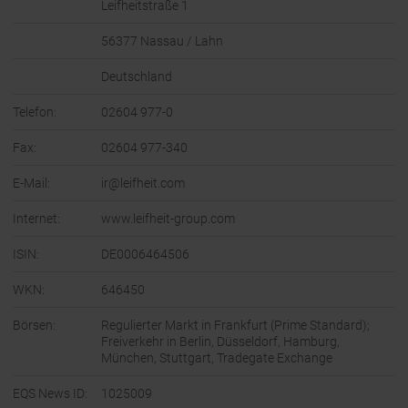
Leifheitstraße 1
56377 Nassau / Lahn
Deutschland
Telefon:
02604 977-0
Fax:
02604 977-340
E-Mail:
ir@leifheit.com
Internet:
www.leifheit-group.com
ISIN:
DE0006464506
WKN:
646450
Börsen:
Regulierter Markt in Frankfurt (Prime Standard);
Freiverkehr in Berlin, Düsseldorf, Hamburg,
München, Stuttgart, Tradegate Exchange
EQS News ID:
1025009