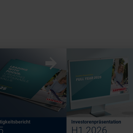
w
igkeitsbericht
Investorenpräsentation
5
H1 2026