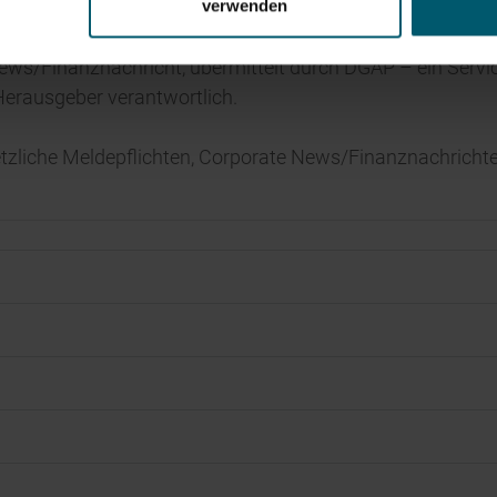
verwenden
ews/Finanznachricht, übermittelt durch DGAP – ein Servi
/ Herausgeber verantwortlich.
tzliche Meldepflichten, Corporate News/Finanznachrichte