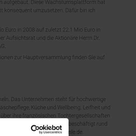
stum aufgebaut. Diese Wachstumsplattform hat
ritt konsequent umzusetzen. Dafür bin ich
o Euro in 2008 auf zuletzt 22,1 Mio Euro in
er Aufsichtsrat und die Aktionäre Herrn Dr.
AG.
tionen zur Hauptversammlung finden Sie auf
ikeln. Das Unternehmen steht für hochwertige
schepflege, Küche und Wellbeing. Leifheit und
über ihre französischen Tochtergesellschaften
ernationalen Niederlassungen beschäftigt rund
m, www.leifheit.de,
www.soehnle.de
.