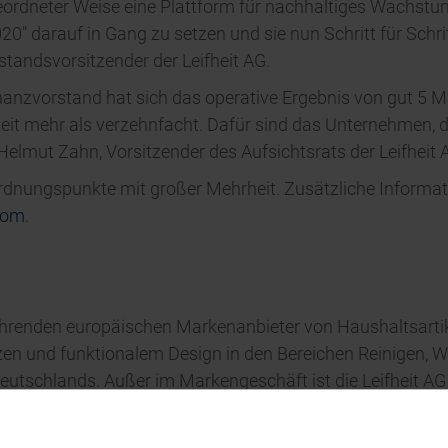
r geordneter Weise eine Plattform für nachhaltiges Wach
 2020″ darauf in Gang zu setzen und sie nun Schritt für Sch
tandsvorsitzender der Leifheit AG.
inanzvorstand hat sich das operative Ergebnis von gut 5 Mi
Zeit mehr als verzehnfacht. Dafür sind das Unternehmen, d
Helmut Zahn, Vorsitzender des Aufsichtsrats der Leifheit 
dnungspunkte mit großer Mehrheit. Zusätzliche Informa
.com
.
 führenden europäischen Markenanbieter von Haushaltsart
n und funktionalem Design in den Bereichen Reinigen, Wä
tschlands. Außer im Markengeschäft ist die Leifheit AG 
lumengeschäft tätig. Der Leifheit-Konzern mit seinen int
eifheit finden Sie im Internet unter www.leifheit-group.co