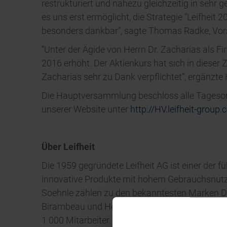
restrukturiert und nahezu gleichzeitig in seh
es uns erst ermöglicht, die Strategie “Leifheit
besonders dankbar”, sagte Thomas Radke, Vors
“Unter der Ägide von Herrn Dr. Zacharias als F
2016 erhöht. Der Aktienkurs hat sich in dieser 
Zacharias sehr zu Dank verpflichtet”, ergänzte 
Die Hauptversammlung beschloss alle Tagesor
unserer Website unter
http://HV.leifheit-group
Über Leifheit
Die 1959 gegründete Leifheit AG ist einer der
innovative Produkte mit hohem Gebrauchsnutze
Soehnle zählen zu den bekanntesten Marken Deu
Birambeau und Herby im serviceorientierten Vo
1.000 Mitarbeiter. Weitere Informationen über L