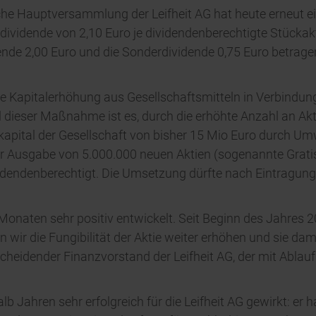
che Hauptversammlung der Leifheit AG hat heute erneut e
dividende von 2,10 Euro je dividendenberechtigte Stückak
ende 2,00 Euro und die Sonderdividende 0,75 Euro betragen
e Kapitalerhöhung aus Gesellschaftsmitteln in Verbindu
l dieser Maßnahme ist es, durch die erhöhte Anzahl an Aktie
ndkapital der Gesellschaft von bisher 15 Mio Euro durch
er Ausgabe von 5.000.000 neuen Aktien (sogenannte Gratisak
videndenberechtigt. Die Umsetzung dürfte nach Eintragung
n Monaten sehr positiv entwickelt. Seit Beginn des Jahres 
ir die Fungibilität der Aktie weiter erhöhen und sie dam
 scheidender Finanzvorstand der Leifheit AG, der mit Abl
alb Jahren sehr erfolgreich für die Leifheit AG gewirkt: e