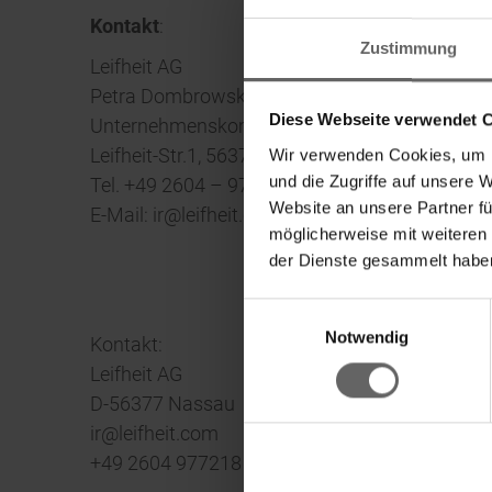
Kontakt
:
Zustimmung
Leifheit AG
Petra Dombrowsky
Diese Webseite verwendet 
Unternehmenskommunikation/Investor Relati
Leifheit-Str.1, 56377 Nassau
Wir verwenden Cookies, um I
und die Zugriffe auf unsere 
Tel. +49 2604 – 977 218
Website an unsere Partner fü
E-Mail:
ir@leifheit.com
möglicherweise mit weiteren
der Dienste gesammelt haben
Einwilligungsauswahl
Fin
Notwendig
Kontakt:
Leifheit AG
D-56377 Nassau
ir@leifheit.com
+49 2604 977218