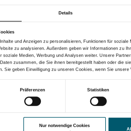
Details
Cookies
ons
nhalte und Anzeigen zu personalisieren, Funktionen für soziale
Website zu analysieren. Außerdem geben wir Informationen zu I
r soziale Medien, Werbung und Analysen weiter. Unsere Partner
 Daten zusammen, die Sie ihnen bereitgestellt haben oder die s
. Sie geben Einwilligung zu unseren Cookies, wenn Sie unsere 
Suchvorschläge
anzkennzahlen
Jahresfinanzbericht
Corporate Governance
Pr
Präferenzen
Statistiken
Nur notwendige Cookies
A