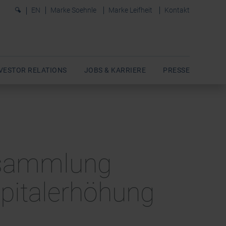
0
EN
Marke Soehnle
Marke Leifheit
Kontakt
VESTOR RELATIONS
JOBS & KARRIERE
PRESSE
ersammlung
apitalerhöhung