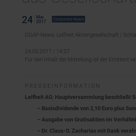
24
Mai
Corporate News
2017
DGAP-News: Leifheit Aktiengesellschaft / Sc
24.05.2017 / 14:37
Für den Inhalt der Mitteilung ist der Emittent v
P R E S S E I N F O R M A T I O N
Leifheit AG: Hauptversammlung beschließt S
– Basisdividende von 2,10 Euro plus Son
– Ausgabe von Gratisaktien im Verhältni
– Dr. Claus-O. Zacharias mit Dank verab