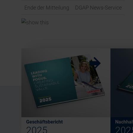
Ende der Mitteilung
DGAP News-Service
w
Geschäftsbericht
Nachhalt
2025
202