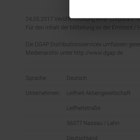
24.05.2017 Veröffentlichung einer Corporate N
Für den Inhalt der Mitteilung ist der Emittent 
Die DGAP Distributionsservices umfassen gese
Medienarchiv unter http://www.dgap.de
Sprache:
Deutsch
Unternehmen:
Leifheit Aktiengesellschaft
Leifheitstraße
56377 Nassau / Lahn
Deutschland