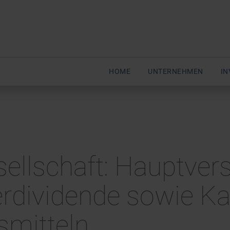
HOME
UNTERNEHMEN
IN
esellschaft: Hauptv
erdividende sowie K
smitteln