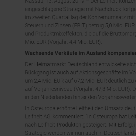
Nassau, 13. August 2019 – Der Leifheit-Konzern
eingeschlagene Strategie mit Nachdruck fortge
im zweiten Quartal lag der Konzernumsatz mit 
Steuern und Zinsen (EBIT) betrug 5,0 Mio. EUR
und Produktmixeffekten, die auf die Bruttomarg
Mio. EUR (Vorjahr: 4,4 Mio. EUR).
Wachsende Verkäufe im Ausland kompensier
Der Heimatmarkt Deutschland entwickelte sich i
Rückgang ist auch auf Aktionsgeschäfte im Vo
um 2,4 Mio. EUR auf 67,2 Mio. EUR deutlich zu 
auf Vorjahresniveau (Vorjahr: 47,8 Mio. EUR). 
in den Niederlanden hinter den Vorjahreswerte
In Osteuropa erhöhte Leifheit den Umsatz deut
Leifheit AG, kommentiert: “In Osteuropa hat Le
nach Leifheit-Produkten gesteigert. Mit Erfolg
Strategie werden wir nun auch in Deutschland 