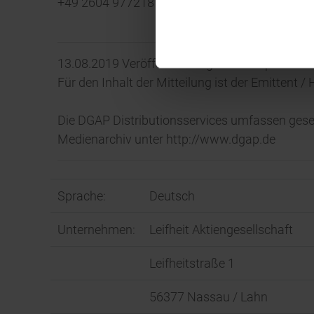
+49 2604 977218
13.08.2019 Veröffentlichung einer Corporate N
Für den Inhalt der Mitteilung ist der Emittent 
Die DGAP Distributionsservices umfassen gese
Medienarchiv unter http://www.dgap.de
Sprache:
Deutsch
Unternehmen:
Leifheit Aktiengesellschaft
Leifheitstraße 1
56377 Nassau / Lahn