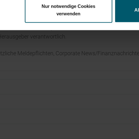
Nur notwendige Cookies
A
verwenden
ews/Finanznachricht, übermittelt durch DGAP – ein Servi
/ Herausgeber verantwortlich.
tzliche Meldepflichten, Corporate News/Finanznachrichte