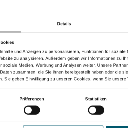
ten Quartal sieht sich Leifheit auf Kurs, die prognostizie
msatzwachstum im Konzern von rund 3 Prozent gegenüber
o. EUR.
Details
ändigen Halbjahresbericht 2019, der unter http://Finanzber
Cookies
 führenden europäischen Markenanbieter von Haushaltsart
nhalte und Anzeigen zu personalisieren, Funktionen für soziale
n und funktionalem Design in den Bereichen Reinigen, Wä
Website zu analysieren. Außerdem geben wir Informationen zu I
tschlands. Außer im Markengeschäft ist die Leifheit AG 
r soziale Medien, Werbung und Analysen weiter. Unsere Partner
lumengeschäft tätig. Der Leifheit-Konzern mit seinen int
 Daten zusammen, die Sie ihnen bereitgestellt haben oder die s
. Sie geben Einwilligung zu unseren Cookies, wenn Sie unsere 
eifheit finden Sie im Internet unter www.leifheit-group.c
Suchvorschläge
anzkennzahlen
Jahresfinanzbericht
Corporate Governance
Pr
Präferenzen
Statistiken