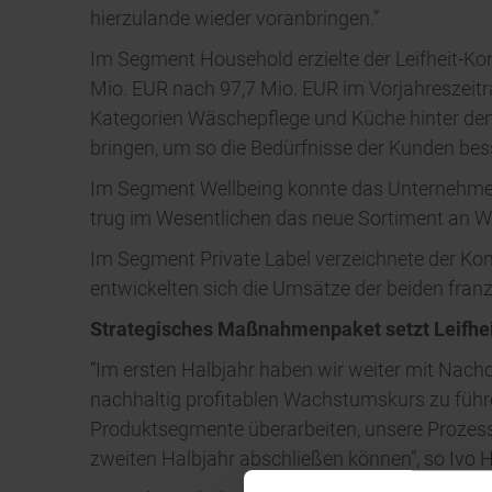
hierzulande wieder voranbringen.”
Im Segment Household erzielte der Leifheit-Ko
Mio. EUR nach 97,7 Mio. EUR im Vorjahreszeitra
Kategorien Wäschepflege und Küche hinter den
bringen, um so die Bedürfnisse der Kunden bes
Im Segment Wellbeing konnte das Unternehmen 
trug im Wesentlichen das neue Sortiment an Wa
Im Segment Private Label verzeichnete der Kon
entwickelten sich die Umsätze der beiden fran
Strategisches Maßnahmenpaket setzt Leifhe
“Im ersten Halbjahr haben wir weiter mit Nach
nachhaltig profitablen Wachstumskurs zu füh
Produktsegmente überarbeiten, unsere Prozess
zweiten Halbjahr abschließen können”, so Ivo H