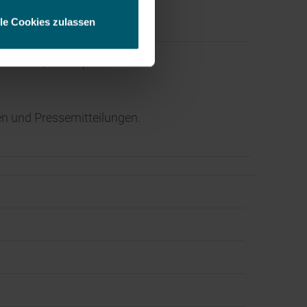
lle Cookies zulassen
ce der EQS Group AG.
n und Pressemitteilungen.