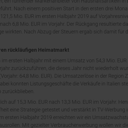
, ein führender Markenanbieter von Haushaltsartikeln in 
führt. Nach einem positiven Start in den ersten drei Mo
121,5 Mio. EUR im ersten Halbjahr 2019 auf Vorjahresnive
 nach 6,8 Mio. EUR im Vorjahr. Der Rückgang resultierte 
e wirkten. Nach Abzug der Steuern ergab sich damit für d
en rückläufigen Heimatmarkt
m ersten Halbjahr mit einem Umsatz von 54,3 Mio. EUR lei
rjahr zurückzuführen, die dieses Jahr nicht wiederholt
(Vorjahr: 64,8 Mio. EUR). Die Umsatzerlöse in der Region
Dabei konnten Listungsgeschäfte die Verkäufe in Italien s
n zurückblieben.
lich auf 15,3 Mio. EUR nach 13,3 Mio. EUR im Vorjahr. He
ifheit eine Strategie getestet und verstärkt in TV-Werbung
: im ersten Halbjahr 2019 erreichten wir ein Umsatzwachs
ausrollen. Mit gezielter Verbraucherwerbung wollen wir 