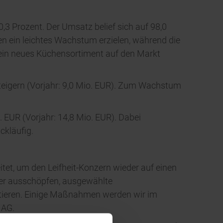
3 Prozent. Der Umsatz belief sich auf 98,0
en ein leichtes Wachstum erzielen, während die
 ein neues Küchensortiment auf den Markt
eigern (Vorjahr: 9,0 Mio. EUR). Zum Wachstum
 EUR (Vorjahr: 14,8 Mio. EUR). Dabei
ckläufig.
et, um den Leifheit-Konzern wieder auf einen
ter ausschöpfen, ausgewählte
stieren. Einige Maßnahmen werden wir im
 AG.