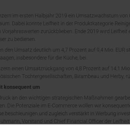
nzern im ersten Halbjahr 2019 ein Umsatzwachstum von 0,
um. Dabei konnte Leifheit in der Produktkategorie Reinig
 Vorjahreswerten zurückblieben. Ende 2019 wird Leifheit
ser zu bedienen.
den Umsatz deutlich um 4,7 Prozent auf 9,4 Mio. EUR st
agen, insbesondere für die Küche, bei.
zern einen Umsatzrückgang von 4,8 Prozent auf 14,1 Mio.
zösischen Tochtergesellschaften, Birambeau und Herby, rü
it konsequent um
druck an den wichtigen strategischen Maßnahmen gearbeit
ren. Die Potenziale im E-Commerce wollen wir konsequen
e beschleunigen und zugleich verstärkt in Werbung inve
uhmann, Vorstand und Chief Financial Officer der Leifheit