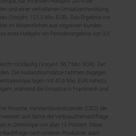
Europa, hat im ersten Halbjahr 2019 die
naten und einer verhaltenen Umsatzentwicklung
au (Vorjahr: 121,5 Mio. EUR). Das Ergebnis vor
dabei im Wesentlichen aus negativen Kunden-
as erste Halbjahr ein Periodenergebnis von 3,0
cht rückläufig (Vorjahr: 56,7 Mio. EUR). Der
 wurden. Die Auslandsumsätze nahmen dagegen
 Zentraleuropa lagen mit 47,6 Mio. EUR nahezu
teigern, während die Umsätze in Frankreich und
nner Rinsche, Vorstandsvorsitzender (CEO) der
 investiert und damit die Verbrauchernachfrage
tum in Osteuropa von über 15 Prozent. Diese
die Nachfrage nach unseren Produkten auch