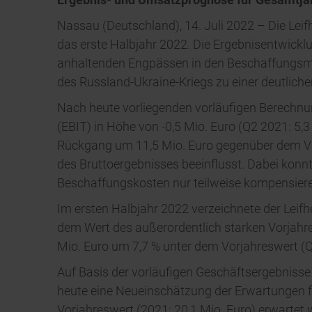
Nassau (Deutschland), 14. Juli 2022 – Die Lei
das erste Halbjahr 2022. Die Ergebnisentwickl
anhaltenden Engpässen in den Beschaffungsmärk
des Russland-Ukraine-Kriegs zu einer deutlic
Nach heute vorliegenden vorläufigen Berechnun
(EBIT) in Höhe von -0,5 Mio. Euro (Q2 2021: 5,3
Rückgang um 11,5 Mio. Euro gegenüber dem Vo
des Bruttoergebnisses beeinflusst. Dabei kon
Beschaffungskosten nur teilweise kompensier
Im ersten Halbjahr 2022 verzeichnete der Leif
dem Wert des außerordentlich starken Vorjahre
Mio. Euro um 7,7 % unter dem Vorjahreswert (Q
Auf Basis der vorläufigen Geschäftsergebniss
heute eine Neueinschätzung der Erwartungen 
Vorjahreswert (2021: 20,1 Mio. Euro) erwartet 