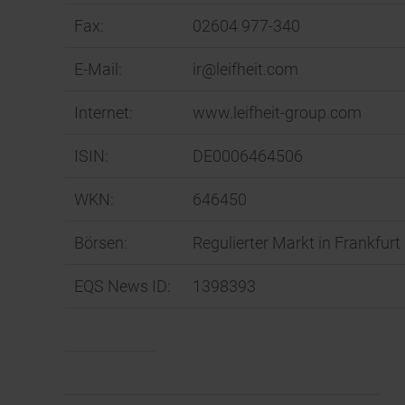
Fax:
02604 977-340
E-Mail:
ir@leifheit.com
Internet:
www.leifheit-group.com
ISIN:
DE0006464506
WKN:
646450
Börsen:
Regulierter Markt in Frankfur
EQS News ID:
1398393