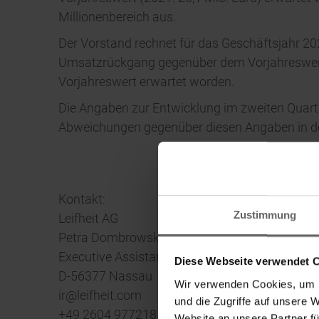
Millionenbereich aus.
Der Vorstand rechnet für das Geschäftsjahr 202
Umsatzrückgang gegenüber dem Vorjahreswert 
Vorjahreswert erwartet worden.
Die Angaben zur Entwicklung im zweiten Quart
Abweichungen gegenüber diesen Angaben in de
Kontakt:
Zustimmung
Leifheit AG
Petra Dombrowsky
Executive Assistant/CIRO
Diese Webseite verwendet 
D-56377 Nassau
Wir verwenden Cookies, um I
ir@leifheit.com
und die Zugriffe auf unsere 
+49 2604 977218
Website an unsere Partner fü