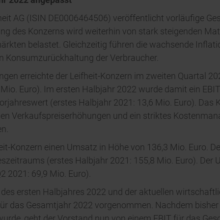
fheit AG (ISIN DE0006464506) veröffentlicht vorläufige Ge
ung des Konzerns wird weiterhin von stark steigenden Mate
ten belastet. Gleichzeitig führen die wachsende Inflati
hen Konsumzurückhaltung der Verbraucher.
gen erreichte der Leifheit-Konzern im zweiten Quartal 20
 Mio. Euro). Im ersten Halbjahr 2022 wurde damit ein EBIT 
rjahreswert (erstes Halbjahr 2021: 13,6 Mio. Euro). Da
nten Verkaufspreiserhöhungen und ein striktes Kostenma
en.
heit-Konzern einen Umsatz in Höhe von 136,3 Mio. Euro. 
szeitraums (erstes Halbjahr 2021: 155,8 Mio. Euro). Der 
2 2021: 69,9 Mio. Euro).
e des ersten Halbjahres 2022 und der aktuellen wirtscha
für das Gesamtjahr 2022 vorgenommen. Nachdem bisher e
wurde, geht der Vorstand nun von einem EBIT für das Gesc