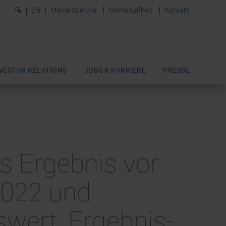
0
EN
Marke Soehnle
Marke Leifheit
Kontakt
VESTOR RELATIONS
JOBS & KARRIERE
PRESSE
es Ergebnis vor
2022 und
swert, Ergebnis-