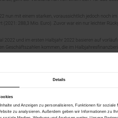
2 nun mit einem starken, voraussichtlich jedoch noch im 
(2021: 288,3 Mio. Euro). Zuvor war ein nur leichter Rü
al 2022 und im ersten Halbjahr 2022 basieren auf vorläu
n Geschäftszahlen kommen, die im Halbjahresfinanzberic
Details
Cookies
nhalte und Anzeigen zu personalisieren, Funktionen für soziale
Website zu analysieren. Außerdem geben wir Informationen zu I
r soziale Medien, Werbung und Analysen weiter. Unsere Partner