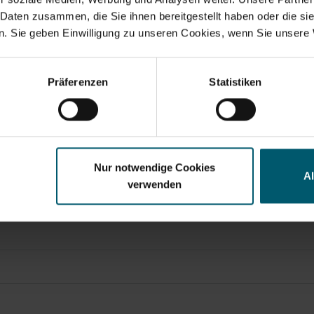
 Daten zusammen, die Sie ihnen bereitgestellt haben oder die s
. Sie geben Einwilligung zu unseren Cookies, wenn Sie unsere 
ervices umfassen gesetzliche Meldepflichten, Corporate
Suchvorschläge
anzkennzahlen
Jahresfinanzbericht
Corporate Governance
Pr
Präferenzen
Statistiken
Nur notwendige Cookies
A
verwenden