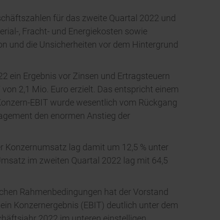
schäftszahlen für das zweite Quartal 2022 und
rial-, Fracht- und Energiekosten sowie
on und die Unsicherheiten vor dem Hintergrund
22 ein Ergebnis vor Zinsen und Ertragsteuern
von 2,1 Mio. Euro erzielt. Das entspricht einem
s Konzern-EBIT wurde wesentlich vom Rückgang
nagement den enormen Anstieg der
Der Konzernumsatz lag damit um 12,5 % unter
Umsatz im zweiten Quartal 2022 lag mit 64,5
ftlichen Rahmenbedingungen hat der Vorstand
in Konzernergebnis (EBIT) deutlich unter dem
häftsjahr 2022 im unteren einstelligen