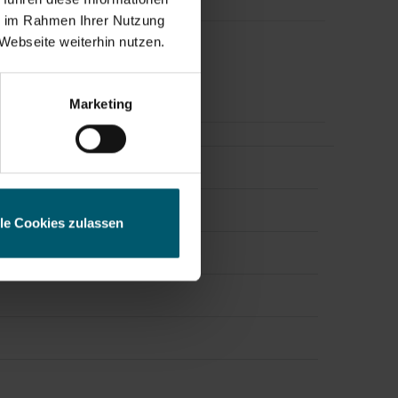
ie im Rahmen Ihrer Nutzung
Webseite weiterhin nutzen.
 News/Finanznachrichten und
esse
Marketing
lle Cookies zulassen