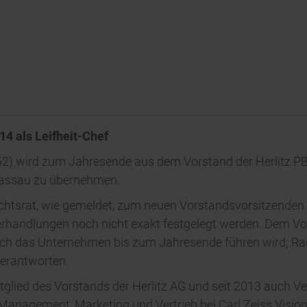
4 als Leifheit-Chef
) wird zum Jahresende aus dem Vorstand der Herlitz PB
 Nassau zu übernehmen.
ichtsrat, wie gemeldet, zum neuen Vorstandsvorsitzenden 
rhandlungen noch nicht exakt festgelegt werden. Dem Vo
tisch das Unternehmen bis zum Jahresende führen wird; R
verantworten.
tglied des Vorstands der Herlitz AG und seit 2013 auch Ve
Management, Marketing und Vertrieb bei Carl Zeiss Vision