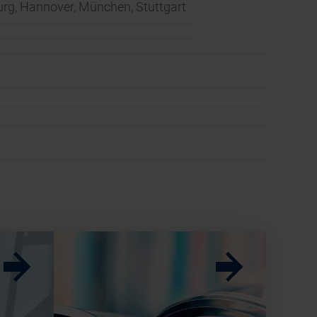
burg, Hannover, München, Stuttgart
w
w