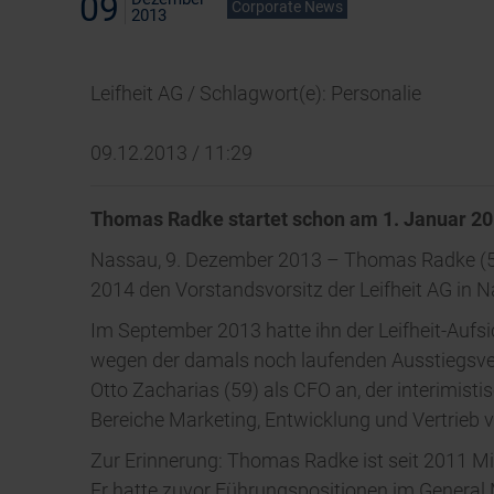
09
Corporate News
2013
Leifheit AG / Schlagwort(e): Personalie
09.12.2013 / 11:29
Thomas Radke startet schon am 1. Januar 201
Nassau, 9. Dezember 2013 – Thomas Radke (52
2014 den Vorstandsvorsitz der Leifheit AG in
Im September 2013 hatte ihn der Leifheit-Aufs
wegen der damals noch laufenden Ausstiegsve
Otto Zacharias (59) als CFO an, der interimis
Bereiche Marketing, Entwicklung und Vertrieb 
Zur Erinnerung: Thomas Radke ist seit 2011 Mi
Er hatte zuvor Führungspositionen im General 