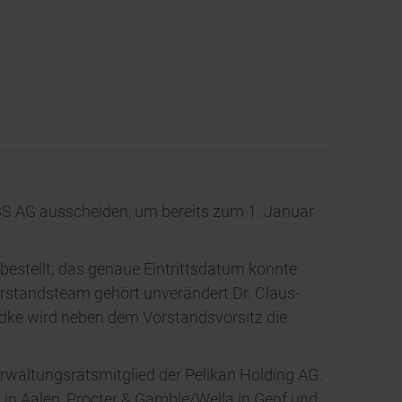
S AG ausscheiden, um bereits zum 1. Januar
bestellt; das genaue Eintrittsdatum konnte
rstandsteam gehört unverändert Dr. Claus-
adke wird neben dem Vorstandsvorsitz die
rwaltungsratsmitglied der Pelikan Holding AG.
 in Aalen, Procter & Gamble/Wella in Genf und