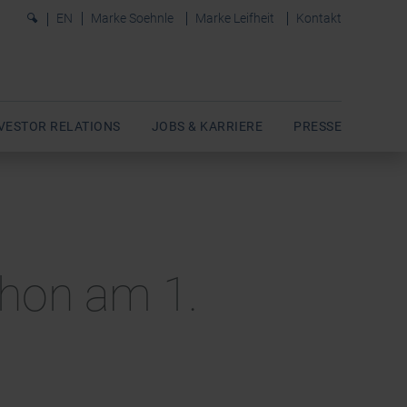
0
EN
Marke Soehnle
Marke Leifheit
Kontakt
VESTOR RELATIONS
JOBS & KARRIERE
PRESSE
chon am 1.