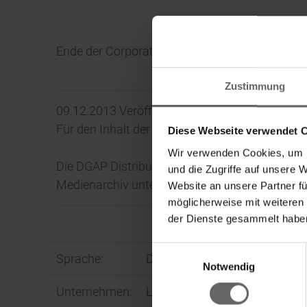
Ende der Corporate News
Zustimmung
09.12.2013 Veröffentlichung einer Corporate 
Für den Inhalt der Mitteilung ist der Emittent 
Diese Webseite verwendet 
Wir verwenden Cookies, um I
Die DGAP Distributionsservices umfassen gese
und die Zugriffe auf unsere 
Medienarchiv unter http://www.dgap-medientr
Website an unsere Partner fü
möglicherweise mit weiteren
der Dienste gesammelt haben
Einwilligungsauswahl
Sprache:
Deutsch
Fin
Notwendig
Unternehmen:
Leifheit AG