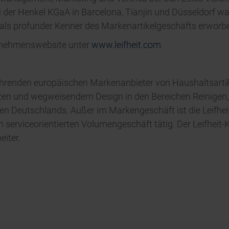
i der Henkel KGaA in Barcelona, Tianjin und Düsseldorf 
 als profunder Kenner des Markenartikelgeschäfts erworb
ernehmenswebsite unter
www.leifheit.com
.
 führenden europäischen Markenanbieter von Haushaltsart
n und wegweisendem Design in den Bereichen Reinigen, 
n Deutschlands. Außer im Markengeschäft ist die Leifheit
serviceorientierten Volumengeschäft tätig. Der Leifheit-K
eiter.