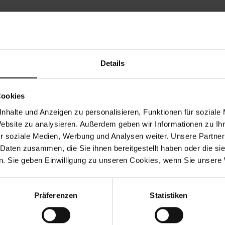
Details
News/Finanznachricht, übermittelt durch die DGAP – ein 
/ Herausgeber verantwortlich.
Cookies
nhalte und Anzeigen zu personalisieren, Funktionen für soziale
tzliche Meldepflichten, Corporate News/Finanznachrichte
Website zu analysieren. Außerdem geben wir Informationen zu I
eff.de und http://www.dgap.de
r soziale Medien, Werbung und Analysen weiter. Unsere Partner
 Daten zusammen, die Sie ihnen bereitgestellt haben oder die s
. Sie geben Einwilligung zu unseren Cookies, wenn Sie unsere 
Suchvorschläge
anzkennzahlen
Jahresfinanzbericht
Corporate Governance
Pr
Präferenzen
Statistiken