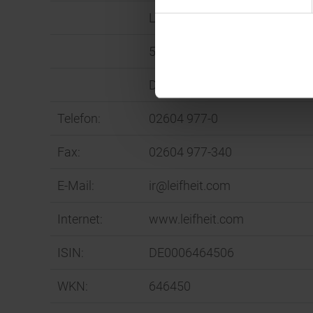
Leifheitstraße
56377 Nassau
Deutschland
Telefon:
02604 977-0
Fax:
02604 977-340
E-Mail:
ir@leifheit.com
Internet:
www.leifheit.com
ISIN:
DE0006464506
WKN:
646450