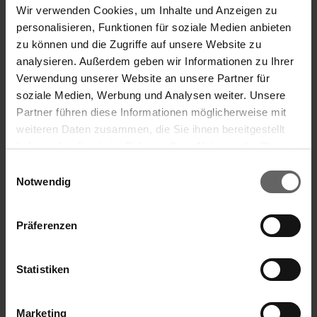
f) Ort des Geschäfts
Wir verwenden Cookies, um Inhalte und Anzeigen zu
Name:
Börse Stuttgart
personalisieren, Funktionen für soziale Medien anbieten
zu können und die Zugriffe auf unsere Website zu
MIC:
XSTU
analysieren. Außerdem geben wir Informationen zu Ihrer
Verwendung unserer Website an unsere Partner für
soziale Medien, Werbung und Analysen weiter. Unsere
Partner führen diese Informationen möglicherweise mit
18.11.2021 Die DGAP Distributionsservices umfassen
weiteren Daten zusammen, die Sie ihnen bereitgestellt
gesetzliche Meldepflichten, Corporate
haben oder die sie im Rahmen Ihrer Nutzung der Dienste
Suchvorschläge
News/Finanznachrichten und Pressemitteilungen.
gesammelt haben. Sie geben Einwilligung zu unseren
Einwilligungsauswahl
Medienarchiv unter http://www.dgap.de
Cookies, wenn Sie unsere Webseite weiterhin nutzen.
Notwendig
Finanzkennzahlen
Jahresfinanzbericht
Präferenzen
Sprache:
Deutsch
Unternehmen:
Leifheit Aktiengesellschaft
Corporate Governance
Presse
Statistiken
Leifheitstraße 1
56377 Nassau
Marketing