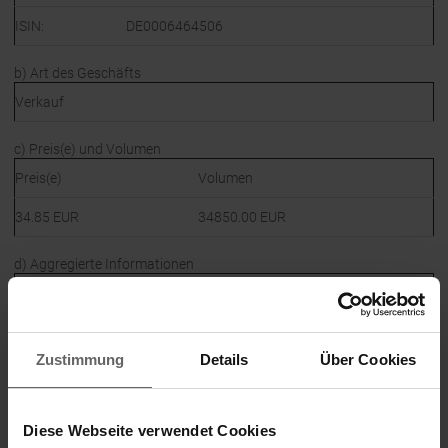
ISIN:
DE0006464506
b) Art des Geschäfts
Verkauf
c) Preis(e) und Volumen
Preis(e)
Volumen
34.85 EUR
34850.00 EUR
d) Aggregierte Informationen
Preis
Aggregiertes Volumen
34.85 EUR
34850.00 EUR
Zustimmung
Details
Über Cookies
e) Datum des Geschäfts
15.11.2021; UTC+1
Diese Webseite verwendet Cookies