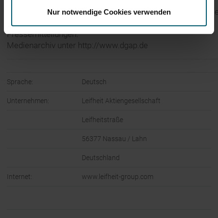
30.05.2017 Die DGAP Distributionsservices umfassen gese
Nur notwendige Cookies verwenden
Meldepflichten, Corporate News/Finanznachrichten und
Pressemitteilungen.
Medienarchiv unter http://www.dgap.de
Sprache:
Deutsch
Unternehmen:
Leifheit Aktiengesellschaft
Leifheitstraße
56377 Nassau / Lahn
Deutschland
Internet:
www.leifheit-group.com