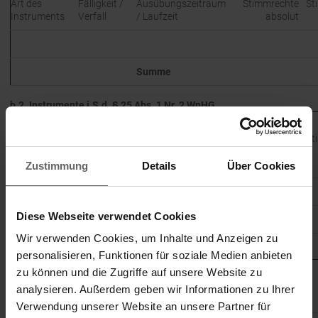
Art des
Fälligkeit /
Ausübungs­zeitraum
Stimmrechte
St
Instruments
Verfall
/ Laufzeit
absolut
Summe
b.2. Instrumente i.S.d. § 25 Abs. 1 Nr. 2 WpHG
Barausgleich
Ausübungs­
Art des
Fälligkeit
oder
Stimmrechte
St
zeitraum /
Instruments
/ Verfall
physische
absolut
Laufzeit
Abwicklung
Zustimmung
Details
Über Cookies
Diese Webseite verwendet Cookies
Summe
Wir verwenden Cookies, um Inhalte und Anzeigen zu
8. Informationen in Bezug auf den Mitteilungspflichtigen
personalisieren, Funktionen für soziale Medien anbieten
zu können und die Zugriffe auf unsere Website zu
Mitteilungspflichtiger (3.) wird weder beherrscht noch beherrscht
X
Mitteilungspflichtiger andere Unternehmen mit melderelevanten
analysieren. Außerdem geben wir Informationen zu Ihrer
Stimmrechten des Emittenten (1.).
Verwendung unserer Website an unsere Partner für