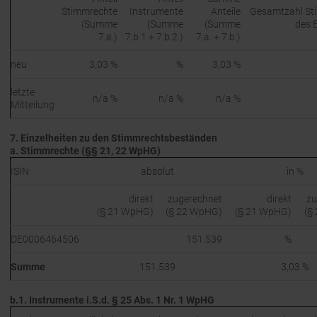
Stimmrechte
Instrumente
Anteile
Gesamtzahl St
(Summe
(Summe
(Summe
des 
7.a.)
7.b.1.+ 7.b.2.)
7.a. + 7.b.)
neu
3,03 %
%
3,03 %
letzte
n/a %
n/a %
n/a %
Mitteilung
7. Einzelheiten zu den Stimmrechtsbeständen
a. Stimmrechte (§§ 21, 22 WpHG)
ISIN
absolut
in %
direkt
zugerechnet
direkt
zu
(§ 21 WpHG)
(§ 22 WpHG)
(§ 21 WpHG)
(§
DE0006464506
151.539
%
Summe
151.539
3,03 %
b.1. Instrumente i.S.d. § 25 Abs. 1 Nr. 1 WpHG