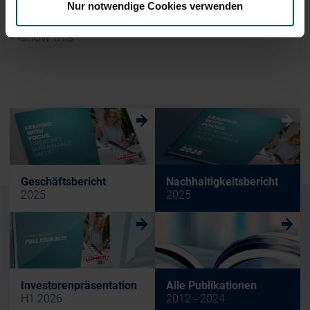
Nur notwendige Cookies verwenden
Ende der Mitteilung
DGAP News-Service
w
w
Geschäftsbericht
Nachhaltigkeitsbericht
2025
2025
w
w
Investorenpräsentation
Alle Publikationen
H1 2026
2012 - 2024