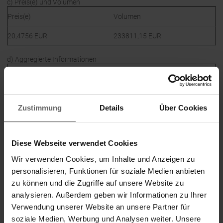
c) Preis(e) und Volumen
Preis(e)
Volumen
20,4756
EUR
233811,15
EUR
d) Aggregierte Informationen
Preis
Aggregiertes Volumen
20,4756
EUR
233811,15
EUR
Zustimmung
Details
Über Cookies
e) Datum des Geschäfts
2020-03-31; UTC+2
Diese Webseite verwendet Cookies
f) Ort des Geschäfts
Wir verwenden Cookies, um Inhalte und Anzeigen zu
Außerhalb eines Handelsplatzes
personalisieren, Funktionen für soziale Medien anbieten
zu können und die Zugriffe auf unsere Website zu
analysieren. Außerdem geben wir Informationen zu Ihrer
Verwendung unserer Website an unsere Partner für
02.04.2020 Die DGAP Distributionsservices umfassen
soziale Medien, Werbung und Analysen weiter. Unsere