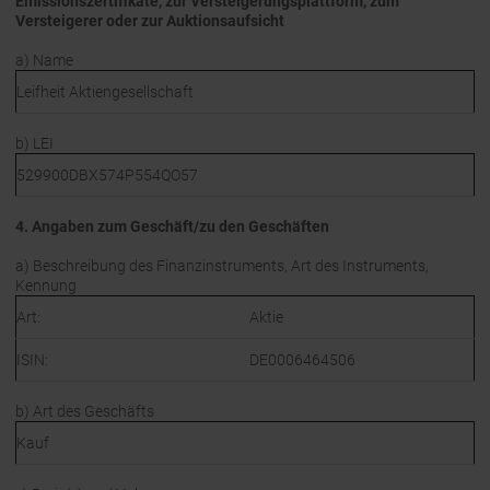
Emissionszertifikate, zur Versteigerungsplattform, zum
Versteigerer oder zur Auktionsaufsicht
a) Name
Leifheit Aktiengesellschaft
b) LEI
529900DBX574P554QO57
4. Angaben zum Geschäft/zu den Geschäften
a) Beschreibung des Finanzinstruments, Art des Instruments,
Kennung
Art:
Aktie
ISIN:
DE0006464506
b) Art des Geschäfts
Kauf