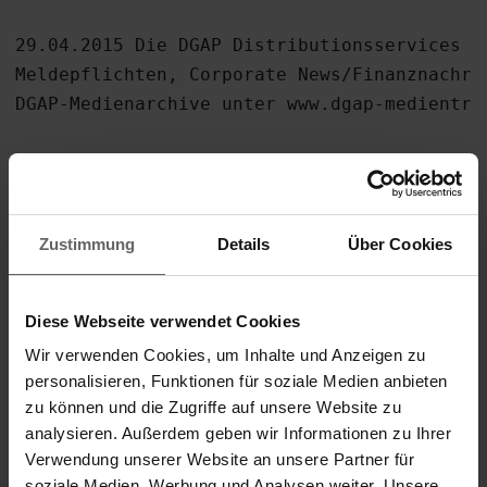
29.04.2015 Die DGAP Distributionsservices um
Meldepflichten, Corporate News/Finanznachri
DGAP-Medienarchive unter www.dgap-medientref
-------------------------------------------
Sprache:      Deutsch

Zustimmung
Details
Über Cookies
Unternehmen:  Leifheit Aktiengesellschaft

              Leifheitstraße

              56377 Nassau / Lahn

Diese Webseite verwendet Cookies
              Deutschland

Wir verwenden Cookies, um Inhalte und Anzeigen zu
Internet:     www.leifheit.com

personalisieren, Funktionen für soziale Medien anbieten
zu können und die Zugriffe auf unsere Website zu
Ende der Mitteilung                         
analysieren. Außerdem geben wir Informationen zu Ihrer
Verwendung unserer Website an unsere Partner für
-------------------------------------------
soziale Medien, Werbung und Analysen weiter. Unsere