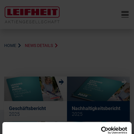
6
HOME
NEWS DETAILS
w
w
Geschäftsbericht
Nachhaltigkeitsbericht
2025
2025
w
w