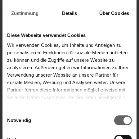
Zustimmung
Details
Über Cookies
Investorenpräsentation
Alle Publikationen
H1 2026
2012 - 2024
Diese Webseite verwendet Cookies
Wir verwenden Cookies, um Inhalte und Anzeigen zu
Unternehmensbereiche
personalisieren, Funktionen für soziale Medien anbieten
zu können und die Zugriffe auf unsere Website zu
Unsere Marken
analysieren. Außerdem geben wir Informationen zu Ihrer
„Unsere Ideen, die dein Leben leichter machen.“
Verwendung unserer Website an unsere Partner für
soziale Medien, Werbung und Analysen weiter. Unsere
Marke Leifheit
Marke Soehnle
Partner führen diese Informationen möglicherweise mit
weiteren Daten zusammen, die Sie ihnen bereitgestellt
haben oder die sie im Rahmen Ihrer Nutzung der Dienste
Suchvorschläge
ÜBER UNS
gesammelt haben. Sie geben Einwilligung zu unseren
Einwilligungsauswahl
Cookies, wenn Sie unsere Webseite weiterhin nutzen.
Notwendig
Finanzkennzahlen
Jahresfinanzbericht