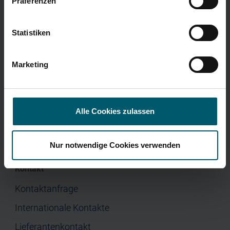
Präferenzen
Menü
Corporate Governance
Presse
Home
Statistiken
Unternehmen
Marketing
Investor Relations
Jobs & Karriere
Presse
Alle Cookies zulassen
Nur notwendige Cookies verwenden
Kontakt
Kontaktanfrage
Internationale Kontakte
Lieferantenkontakt