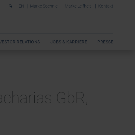
0
EN
Marke Soehnle
Marke Leifheit
Kontakt
VESTOR RELATIONS
JOBS & KARRIERE
PRESSE
acharias GbR,