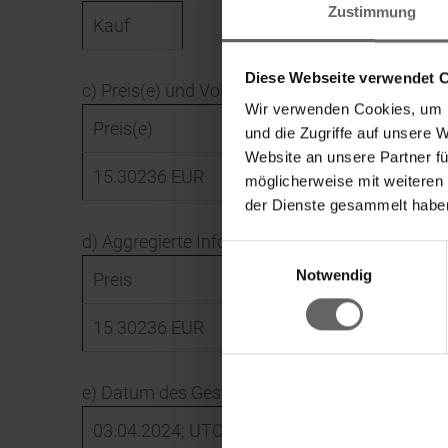
Zustimmung
Kauf
Diese Webseite verwendet 
c) Preis(e) und Volumen
Wir verwenden Cookies, um I
Preis(e)
Volumen
und die Zugriffe auf unsere 
Website an unsere Partner fü
15.30236 EUR
76358.78 EUR
möglicherweise mit weiteren
der Dienste gesammelt haben
d) Aggregierte Informationen
Einwilligungsauswahl
Fin
Notwendig
Preis
Aggregiertes Volumen
15.30236 EUR
76358.78 EUR
e) Datum des Geschäfts
03.04.2024; UTC+2