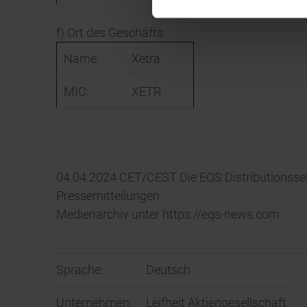
f) Ort des Geschäfts
Name:
Xetra
MIC:
XETR
04.04.2024 CET/CEST Die EQS Distributionsse
Pressemitteilungen.
Medienarchiv unter https://eqs-news.com
Sprache:
Deutsch
Unternehmen:
Leifheit Aktiengesellschaft