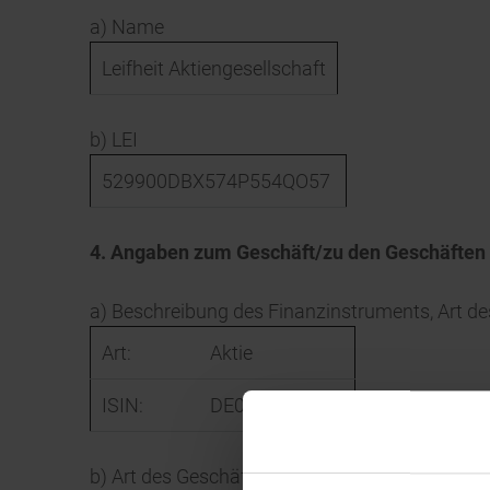
a) Name
Leifheit Aktiengesellschaft
b) LEI
529900DBX574P554QO57
4. Angaben zum Geschäft/zu den Geschäften
a) Beschreibung des Finanzinstruments, Art d
Art:
Aktie
ISIN:
DE0006464506
b) Art des Geschäfts