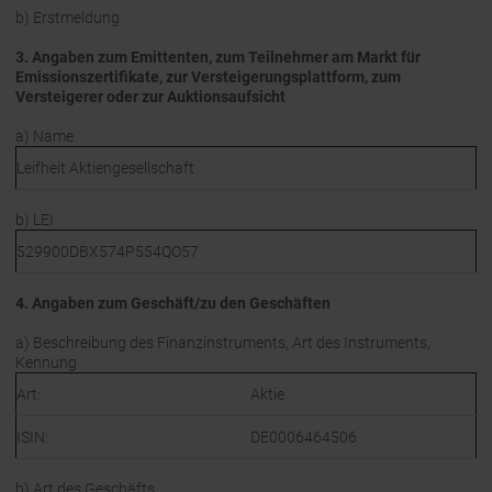
b) Erstmeldung
3. Angaben zum Emittenten, zum Teilnehmer am Markt für
Emissionszertifikate, zur Versteigerungsplattform, zum
Versteigerer oder zur Auktionsaufsicht
a) Name
Leifheit Aktiengesellschaft
b) LEI
529900DBX574P554QO57
4. Angaben zum Geschäft/zu den Geschäften
a) Beschreibung des Finanzinstruments, Art des Instruments,
Kennung
Art:
Aktie
ISIN:
DE0006464506
b) Art des Geschäfts