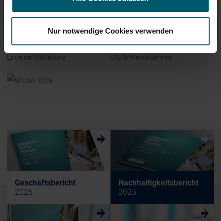
Nur notwendige Cookies verwenden
Ende der Mitteilung
DGAP News-Service
w
w
Geschäftsbericht
Nachhaltigkeitsbericht
2025
2025
w
w