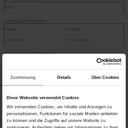
Kauf
c) Preis(e) und Volumen
Preis(e)
Volumen
20,60
EUR
10114,60
EUR
d) Aggregierte Informationen
Preis
Aggregiertes Volumen
20,60
EUR
10114,60
EUR
Zustimmung
Details
Über Cookies
e) Datum des Geschäfts
2019-09-26; UTC+2
Diese Webseite verwendet Cookies
Wir verwenden Cookies, um Inhalte und Anzeigen zu
f) Ort des Geschäfts
personalisieren, Funktionen für soziale Medien anbieten
Name:
Börse Frankfurt
zu können und die Zugriffe auf unsere Website zu
analysieren. Außerdem geben wir Informationen zu Ihrer
MIC:
XFRA