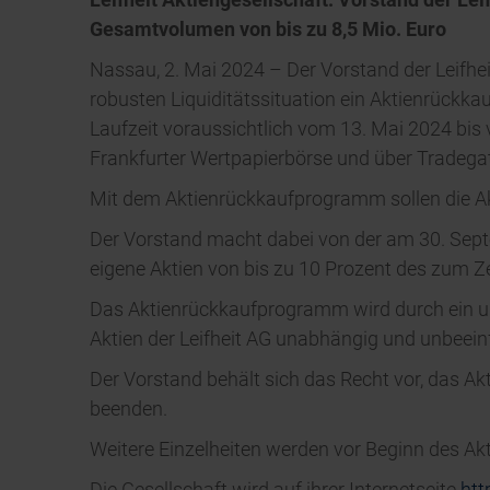
Gesamtvolumen von bis zu 8,5 Mio. Euro
Nassau, 2. Mai 2024 – Der Vorstand der Leifh
robusten Liquiditätssituation ein Aktienrück
Laufzeit voraussichtlich vom 13. Mai 2024 bis
Frankfurter Wertpapierbörse und über Tradeg
Mit dem Aktienrückkaufprogramm sollen die Akti
Der Vorstand macht dabei von der am 30. Sep
eigene Aktien von bis zu 10 Prozent des zum 
Das Aktienrückkaufprogramm wird durch ein un
Aktien der Leifheit AG unabhängig und unbeeinfl
Der Vorstand behält sich das Recht vor, das 
beenden.
Weitere Einzelheiten werden vor Beginn des Ak
Die Gesellschaft wird auf ihrer Internetseite
htt