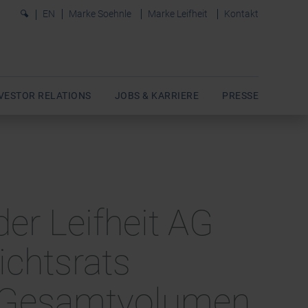
0
EN
Marke Soehnle
Marke Leifheit
Kontakt
VESTOR RELATIONS
JOBS & KARRIERE
PRESSE
der Leifheit AG
ichtsrats
m Gesamtvolumen