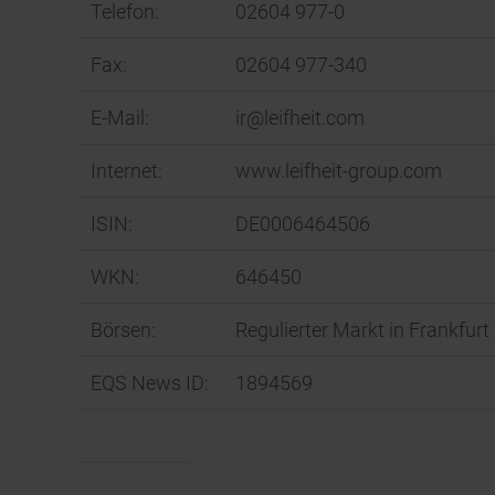
Telefon:
02604 977-0
Fax:
02604 977-340
E-Mail:
ir@leifheit.com
Internet:
www.leifheit-group.com
ISIN:
DE0006464506
WKN:
646450
Börsen:
Regulierter Markt in Frankfur
EQS News ID:
1894569