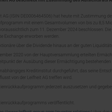
eit AG (ISIN DE0006464506) hat heute mit Zustimmung des
kaufprogramm mit einem Gesamtvolumen von bis zu 8,5 Mi
 voraussichtlich zum 11. Dezember 2024 beschlossen. Die 
ate Exchange erworben werden.
onäre über die Dividende hinaus an der guten Liquiditätss
tember 2020 von der Hauptversammlung erteilten Ermäch
Zeitpunkt der Ausübung dieser Ermächtigung bestehenden
abhängiges Kreditinstitut durchgeführt, das seine Entsc
usst von der Leifheit AG treffen wird.
Aktienrückkaufprogramm jederzeit auszusetzen und gegebe
tienrückkaufprogramms veröffentlicht.
ps://www.leifheit-group.com/investor-relations/
über den 