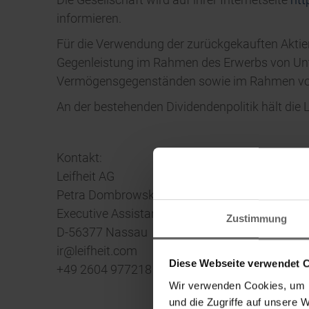
informieren.
Für die Verwendung der zurückgekauften Aktie
Gegenleistung im Rahmen des Erwerbs von Unt
Vermögensgegenständen sowie im Rahmen v
An der bestehenden Dividendenpolitik hält die L
Kontakt:
Leifheit AG
Petra Dombrowsky
Executive Assistant/CIRO
Zustimmung
D-56377 Nassau
ir@leifheit.com
Diese Webseite verwendet 
+49 2604 977218
Wir verwenden Cookies, um I
und die Zugriffe auf unsere 