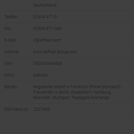
Deutschland
Telefon:
02604 977-0
Fax:
02604 977-340
E-Mail:
ir@leifheit.com
Internet:
www.leifheit-group.com
ISIN:
DE0006464506
WKN:
646450
Börsen:
Regulierter Markt in Frankfurt (Prime Standard);
Freiverkehr in Berlin, Düsseldorf, Hamburg,
München, Stuttgart, Tradegate Exchange
EQS News ID:
2027493