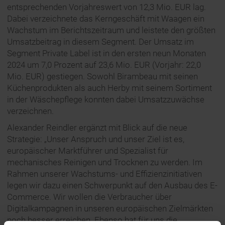
entsprechenden Vorjahreswert von 12,3 Mio. EUR lag.
Dabei verzeichnete das Kerngeschäft mit Waagen ein
Wachstum im Berichtszeitraum und leistete den größten
Umsatzbeitrag in diesem Segment. Der Umsatz im
Segment Private Label ist in den ersten neun Monaten
2024 um 7,0 Prozent auf 23,6 Mio. EUR (Vorjahr: 22,0
Mio. EUR) gestiegen. Sowohl Birambeau mit seinen
Küchenprodukten als auch Herby mit seinem Sortiment
in der Wäschepflege konnten dabei Umsatzzuwächse
verzeichnen.
Alexander Reindler ergänzt mit Blick auf die neue
Strategie: „Unser Anspruch und unser Ziel ist es,
europäischer Marktführer und Spezialist für
mechanisches Reinigen und Trocknen zu werden. Im
Rahmen unserer Wachstums- und Effizienzinitiativen
legen wir dazu einen Schwerpunkt auf den Ausbau des E-
Commerce. Wir wollen die Verbraucher über
Digitalkampagnen in unseren europäischen Zielmärkten
noch besser erreichen. Ebenso hat für uns die