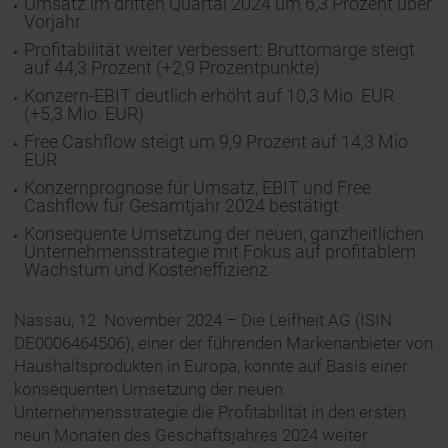
Umsatz im dritten Quartal 2024 um 6,3 Prozent über
Vorjahr
Profitabilität weiter verbessert: Bruttomarge steigt
auf 44,3 Prozent (+2,9 Prozentpunkte)
Konzern-EBIT deutlich erhöht auf 10,3 Mio. EUR
(+5,3 Mio. EUR)
Free Cashflow steigt um 9,9 Prozent auf 14,3 Mio.
EUR
Konzernprognose für Umsatz, EBIT und Free
Cashflow für Gesamtjahr 2024 bestätigt
Konsequente Umsetzung der neuen, ganzheitlichen
Unternehmensstrategie mit Fokus auf profitablem
Wachstum und Kosteneffizienz
Nassau, 12. November 2024 – Die Leifheit AG (ISIN
DE0006464506), einer der führenden Markenanbieter von
Haushaltsprodukten in Europa, konnte auf Basis einer
konsequenten Umsetzung der neuen
Unternehmensstrategie die Profitabilität in den ersten
neun Monaten des Geschäftsjahres 2024 weiter