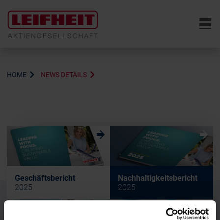
6
HOME
NEWS DETAILS
w
w
Geschäftsbericht
Nachhaltigkeitsbericht
2025
2025
w
w