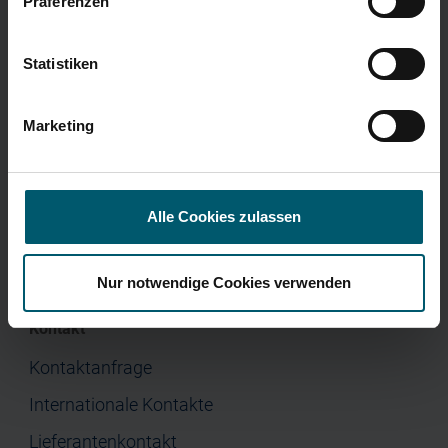
Präferenzen
Menü
Corporate Governance
Presse
Home
Statistiken
Unternehmen
Marketing
Investor Relations
Jobs & Karriere
Presse
Alle Cookies zulassen
Nur notwendige Cookies verwenden
Kontakt
Kontaktanfrage
Internationale Kontakte
Lieferantenkontakt