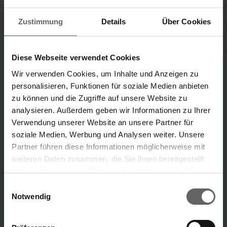
Zustimmung
Details
Über Cookies
Investorenpräsentation
Alle Publikationen
H1 2026
2012 - 2024
Diese Webseite verwendet Cookies
Wir verwenden Cookies, um Inhalte und Anzeigen zu
Unternehmensbereiche
personalisieren, Funktionen für soziale Medien anbieten
zu können und die Zugriffe auf unsere Website zu
Unsere Marken
analysieren. Außerdem geben wir Informationen zu Ihrer
„Unsere Ideen, die dein Leben leichter machen.“
Verwendung unserer Website an unsere Partner für
soziale Medien, Werbung und Analysen weiter. Unsere
Marke Leifheit
Marke Soehnle
Partner führen diese Informationen möglicherweise mit
weiteren Daten zusammen, die Sie ihnen bereitgestellt
haben oder die sie im Rahmen Ihrer Nutzung der Dienste
Suchvorschläge
ÜBER UNS
gesammelt haben. Sie geben Einwilligung zu unseren
Einwilligungsauswahl
Cookies, wenn Sie unsere Webseite weiterhin nutzen.
Notwendig
Finanzkennzahlen
Jahresfinanzbericht