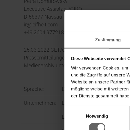
Petra Dombrowsky
Executive Assistant/CIRO
D-56377 Nassau
ir@leifheit.com
+49 2604 977218
Zustimmung
25.03.2022 CET/CEST Die DGAP Distributionss
Pressemitteilungen.
Diese Webseite verwendet 
Medienarchiv unter http://www.dgap.de
Wir verwenden Cookies, um I
und die Zugriffe auf unsere 
Website an unsere Partner fü
Sprache:
Deutsch
möglicherweise mit weiteren
der Dienste gesammelt haben
Unternehmen:
Leifheit Aktiengesellschaft
Einwilligungsauswahl
Fin
Notwendig
Leifheitstraße 1