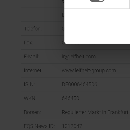
56377 Nassau
Deutschland
Telefon:
02604 977-0
Fax:
02604 977-340
E-Mail:
ir@leifheit.com
Internet:
www.leifheit-group.com
ISIN:
DE0006464506
WKN:
646450
Börsen:
Regulierter Markt in Frankfur
EQS News ID:
1312547