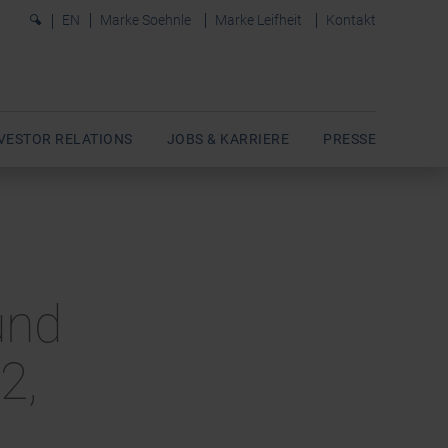
0
EN
Marke Soehnle
Marke Leifheit
Kontakt
VESTOR RELATIONS
JOBS & KARRIERE
PRESSE
und
2,