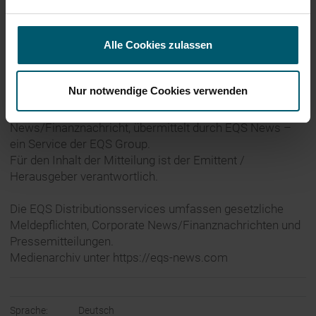
Leifheit AG
D-56377 Nassau
ir@leifheit.com
Alle Cookies zulassen
+49 2604 977218
Nur notwendige Cookies verwenden
03.06.2025 CET/CEST Veröffentlichung einer Corporate
News/Finanznachricht, übermittelt durch EQS News –
ein Service der EQS Group.
Für den Inhalt der Mitteilung ist der Emittent /
Herausgeber verantwortlich.
Die EQS Distributionsservices umfassen gesetzliche
Meldepflichten, Corporate News/Finanznachrichten und
Pressemitteilungen.
Medienarchiv unter https://eqs-news.com
Sprache:
Deutsch