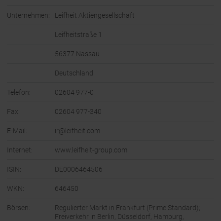
Unternehmen:
Leifheit Aktiengesellschaft
Leifheitstraße 1
56377 Nassau
Deutschland
Telefon:
02604 977-0
Fax:
02604 977-340
E-Mail:
ir@leifheit.com
Internet:
www.leifheit-group.com
ISIN:
DE0006464506
WKN:
646450
Börsen:
Regulierter Markt in Frankfurt (Prime Standard);
Freiverkehr in Berlin, Düsseldorf, Hamburg,