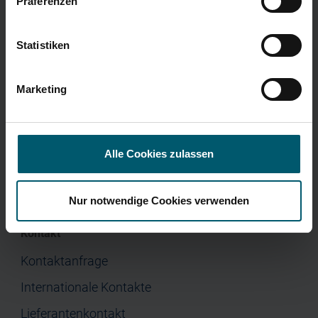
Präferenzen
Menü
Corporate Governance
Presse
Home
Statistiken
Unternehmen
Marketing
Investor Relations
Jobs & Karriere
Presse
Alle Cookies zulassen
Nur notwendige Cookies verwenden
Kontakt
Kontaktanfrage
Internationale Kontakte
Lieferantenkontakt