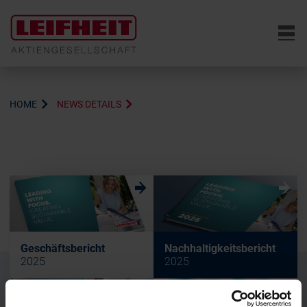
6
HOME
NEWS DETAILS
w
w
Geschäftsbericht
Nachhaltigkeitsbericht
2025
2025
w
w