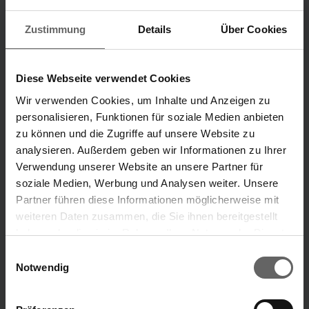
Zustimmung
Details
Über Cookies
Investorenpräsentation
Alle Publikationen
H1 2026
2012 - 2024
Diese Webseite verwendet Cookies
Wir verwenden Cookies, um Inhalte und Anzeigen zu
Unternehmensbereiche
personalisieren, Funktionen für soziale Medien anbieten
zu können und die Zugriffe auf unsere Website zu
Unsere Marken
analysieren. Außerdem geben wir Informationen zu Ihrer
„Unsere Ideen, die dein Leben leichter machen.“
Verwendung unserer Website an unsere Partner für
soziale Medien, Werbung und Analysen weiter. Unsere
Marke Leifheit
Marke Soehnle
Partner führen diese Informationen möglicherweise mit
weiteren Daten zusammen, die Sie ihnen bereitgestellt
haben oder die sie im Rahmen Ihrer Nutzung der Dienste
Suchvorschläge
ÜBER UNS
gesammelt haben. Sie geben Einwilligung zu unseren
Einwilligungsauswahl
Cookies, wenn Sie unsere Webseite weiterhin nutzen.
Notwendig
Finanzkennzahlen
Jahresfinanzbericht