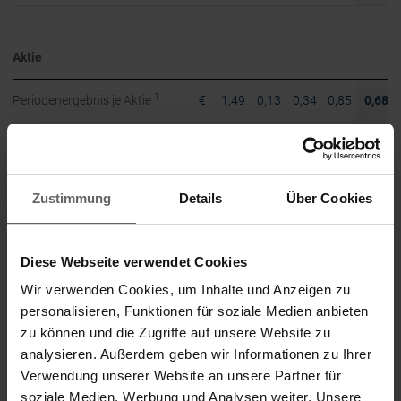
Aktie
1
Periodenergebnis je Aktie
€
1,49
0,13
0,34
0,85
0,68
1
Free Cashflow je Aktie
€
1,00
0,92
1,27
1,51
0,70
0,50
Dividende je Aktie
€
1,05
0,70
0,95
1,15
2
Zustimmung
Details
Über Cookies
0,70
Sonderdividende je Aktie
€
–
–
0,10
0,05
2
Diese Webseite verwendet Cookies
Wir verwenden Cookies, um Inhalte und Anzeigen zu
personalisieren, Funktionen für soziale Medien anbieten
Mitarbeiter am
Jahresende
zu können und die Zugriffe auf unsere Website zu
analysieren. Außerdem geben wir Informationen zu Ihrer
Konzern
Personen
1.080
1.063
1.020
993
965
Verwendung unserer Website an unsere Partner für
soziale Medien, Werbung und Analysen weiter. Unsere