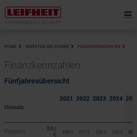
6
HOME
INVESTOR RELATIONS
FINANZKENNZAHLEN
Finanzkennzahlen
Fünfjahresübersicht
2021
2022
2023
2024
202
Umsatz
Mio
Konzern
288,3
251,5
258,3
259,2
232,
€