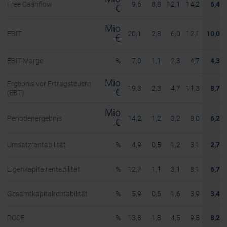
Free Cashflow
9,6
8,8
12,1
14,2
6,4
€
Mio
EBIT
20,1
2,8
6,0
12,1
10,0
€
EBIT-Marge
%
7,0
1,1
2,3
4,7
4,3
Mio
Ergebnis vor Ertragsteuern
19,3
2,3
4,7
11,3
8,7
€
(EBT)
Mio
Periodenergebnis
14,2
1,2
3,2
8,0
6,2
€
Umsatzrentabilität
%
4,9
0,5
1,2
3,1
2,7
Eigenkapitalrentabilität
%
12,7
1,1
3,1
8,1
6,7
Gesamtkapitalrentabilität
%
5,9
0,6
1,6
3,9
3,4
ROCE
%
13,8
1,8
4,5
9,8
8,2