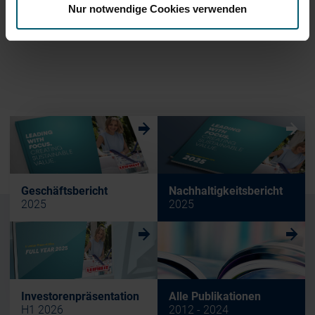
Ohne eigene Aktien
Nur notwendige Cookies verwenden
2
Dividendenvorschlag
w
w
Geschäftsbericht
Nachhaltigkeitsbericht
2025
2025
w
w
Investorenpräsentation
Alle Publikationen
H1 2026
2012 - 2024