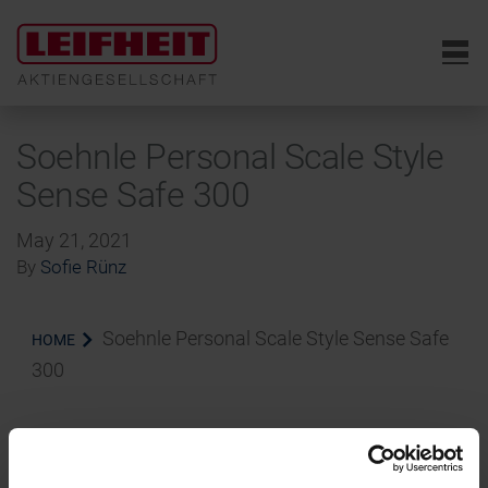
6
Soehnle Personal Scale Style
Sense Safe 300
May 21, 2021
By
Sofie Rünz
Soehnle Personal Scale Style Sense Safe
HOME
300