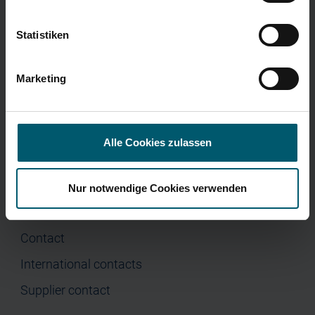
Corporate Governance
Press
Menu
Statistiken
Home
Company
Marketing
Investor Relations
Press
Alle Cookies zulassen
Nur notwendige Cookies verwenden
Contact
Contact
International contacts
Supplier contact