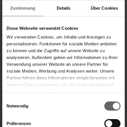
Zustimmung
Details
Über Cookies
Diese Webseite verwendet Cookies
Wir verwenden Cookies, um Inhalte und Anzeigen zu
personalisieren, Funktionen für soziale Medien anbieten
Divisions
zu können und die Zugriffe auf unsere Website zu
analysieren. Außerdem geben wir Informationen zu Ihrer
Our Brands
Verwendung unserer Website an unsere Partner für
“Our ideas that make your life easier.”
soziale Medien, Werbung und Analysen weiter. Unsere
Partner führen diese Informationen möglicherweise mit
Leifheit brand
Soehnle brand
weiteren Daten zusammen, die Sie ihnen bereitgestellt
haben oder die sie im Rahmen Ihrer Nutzung der Dienste
Search suggestions
gesammelt haben. Sie geben Einwilligung zu unseren
Einwilligungsauswahl
ABOUT US
Cookies, wenn Sie unsere Webseite weiterhin nutzen.
Notwendig
Key financials
Annual Financial Report
Präferenzen