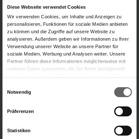
Divisions
Diese Webseite verwendet Cookies
Our Brands
Wir verwenden Cookies, um Inhalte und Anzeigen zu
personalisieren, Funktionen für soziale Medien anbieten
“Our ideas that make your life easier.”
zu können und die Zugriffe auf unsere Website zu
analysieren. Außerdem geben wir Informationen zu Ihrer
Leifheit brand
Soehnle brand
Verwendung unserer Website an unsere Partner für
soziale Medien, Werbung und Analysen weiter. Unsere
Partner führen diese Informationen möglicherweise mit
ABOUT US
weiteren Daten zusammen, die Sie ihnen bereitgestellt
haben oder die sie im Rahmen Ihrer Nutzung der Dienste
Search suggestions
gesammelt haben. Sie geben Einwilligung zu unseren
Einwilligungsauswahl
Cookies, wenn Sie unsere Webseite weiterhin nutzen.
Notwendig
Key financials
Menu
Annual Financial Report
Präferenzen
Home
Company
Corporate Governance
Press
Statistiken
Investor Relations