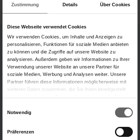
Zustimmung
Details
Über Cookies
Diese Webseite verwendet Cookies
Wir verwenden Cookies, um Inhalte und Anzeigen zu
personalisieren, Funktionen für soziale Medien anbieten
Divisions
zu können und die Zugriffe auf unsere Website zu
Our Brands
analysieren. Außerdem geben wir Informationen zu Ihrer
Verwendung unserer Website an unsere Partner für
“Our ideas that make your life easier.”
soziale Medien, Werbung und Analysen weiter. Unsere
Partner führen diese Informationen möglicherweise mit
Leifheit brand
Soehnle brand
weiteren Daten zusammen, die Sie ihnen bereitgestellt
haben oder die sie im Rahmen Ihrer Nutzung der Dienste
Search suggestions
ABOUT US
gesammelt haben. Sie geben Einwilligung zu unseren
Einwilligungsauswahl
Cookies, wenn Sie unsere Webseite weiterhin nutzen.
Notwendig
Key financials
Annual Financial Report
Präferenzen