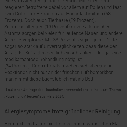
eine von Allergien geplagte Person. Mit 71 Prozent
reagieren Betroffene dabei vor allem auf Pollen und fast
zwei Drittel der Befragten auf Hausstaubmilben (63
Prozent). Doch auch Tierhaare (29 Prozent),
Schimmelallergien (19 Prozent) sowie allergisches
Asthma sorgen bei vielen für laufende Nasen und andere
Allergiesymptome. Mit 33 Prozent reagiert jeder Dritte
sogar so stark auf Unverträglichkeiten, dass diese den
Alltag der Befragten deutlich einschränken oder gar eine
medikamentöse Behandlung nötig ist
(24 Prozent). Denn oftmals machen sich allergische
Reaktionen nicht nur an der frischen Luft bemerkbar –
man nimmt diese buchstäblich mit ins Bett.
1
Laut einer Umfrage des Haushaltswarenherstellers Leifheit zum Thema
„Putzen und Allergien“ aus März 2024.
Allergiesymptome trotz gründlicher Reinigung
Heimtextilien tragen nicht nur zu einem wohnlichen Flair