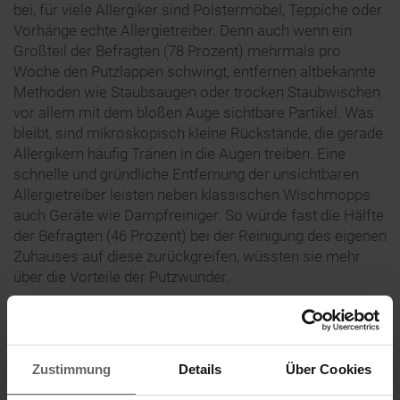
bei, für viele Allergiker sind Polstermöbel, Teppiche oder
Vorhänge echte Allergietreiber. Denn auch wenn ein
Großteil der Befragten (78 Prozent) mehrmals pro
Woche den Putzlappen schwingt, entfernen altbekannte
Methoden wie Staubsaugen oder trocken Staubwischen
vor allem mit dem bloßen Auge sichtbare Partikel. Was
bleibt, sind mikroskopisch kleine Rückstände, die gerade
Allergikern häufig Tränen in die Augen treiben. Eine
schnelle und gründliche Entfernung der unsichtbaren
Allergietreiber leisten neben klassischen Wischmopps
auch Geräte wie Dampfreiniger. So würde fast die Hälfte
der Befragten (46 Prozent) bei der Reinigung des eigenen
Zuhauses auf diese zurückgreifen, wüssten sie mehr
über die Vorteile der Putzwunder.
Hygienisch sauber bis in die letzte Faser
Neben der Wirksamkeit bei der Symptomlinderung (30
Zustimmung
Details
Über Cookies
Prozent) sind vor allem die Benutzerfreundlichkeit der