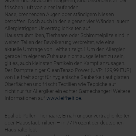
Gräser und Sträucher reagieren, sind besonders an der
frischen Luft von einer laufenden
Nase, brennenden Augen oder ständigem Niesen
betroffen. Doch auch in den eigenen vier Wänden lauern
Allergietrigger: Unverträglichkeiten auf
Hausstaubmilben, Tierhaare oder Schimmelpilze sind in
weiten Teilen der Bevölkerung verbreitet, wie eine
aktuelle Umfrage von Leifheit zeigt.1 Um den Allergien
gerade im eigenen Zuhause nicht ausgeliefert zu sein,
gilt es, auch kleinsten Partikeln den Kampf anzusagen.
Der Dampfreiniger CleanTenso Power (UVP: 129,99 EUR)
von Leifheit sorgt für hygienische Sauberkeit auf glatten
Oberflächen und frischt Textilien wie Teppiche auf –
nicht nur für Allergiker ein echter Gamechanger! Weitere
Informationen auf
www.leifheit.de
.
Egal ob Pollen, Tierhaare, Ernährungsunverträglichkeiten
oder Hausstaubmilben – in 77 Prozent der deutschen
Haushalte lebt