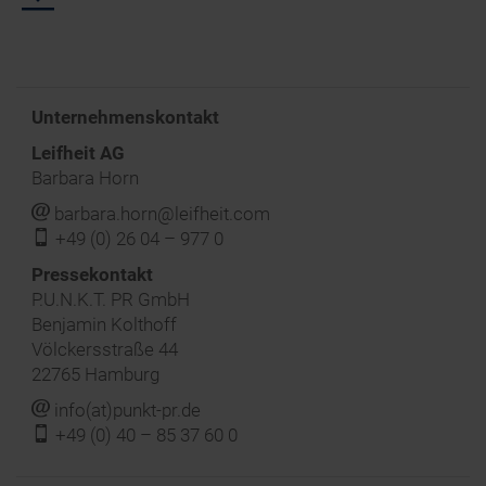
Unternehmenskontakt
Leifheit AG
Barbara Horn
j
barbara.horn@leifheit.com
f
+49 (0) 26 04 – 977 0
‍Pressekontakt
P.U.N.K.T. PR GmbH
Benjamin Kolthoff
Völckersstraße 44
22765 Hamburg
j
info(at)punkt-pr.de
f
+49 (0) 40 – 85 37 60 0