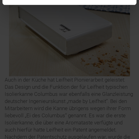
Auch in der Küche hat Leifheit Pionierarbeit geleistet:
Das Design und die Funktion der für Leifheit typischen
Isolierkanne Columbus war ebenfalls eine Glanzleistung
deutscher Ingenieurskunst „made by Leifheit“. Bei den
Mitarbeitern wird die Kanne übrigens wegen ihrer Form
liebevoll „Ei des Columbus“ genannt. Es war die erste
Isolierkanne, die über eine Aromataste verfügte und
auch hierfür hatte Leifheit ein Patent angemeldet.
Nachdem der Patentschutz ausgelaufen war, wurde die