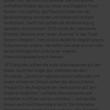
sowie 1997 die Wischtuchpresse. Den Höhepunkt
schließlich bildete das bis heute unschlagbare Twist
System von Leifheit, das Feuchtschäden bei der
Bodenreinigung vermeidet und spielerisch einfach
funktioniert. Damit hat Leifheit die Bodenreinigung
geradezu revolutioniert. 2012 wurde der patentierte
Drillstiel inklusive einer neuen „Bremse“ in das Twist
System integriert. Dies ist eine deutliche Abgrenzung zu
Fußsystemen anderer Hersteller und zeigt einmal mehr
die technologische Leistung der eigenen
Entwicklungsabteilung in Nassau.
1973 brachte Leifheit die erste Wäschespinne auf den
Markt. Auch hier folgte das Unternehmen dem
Grundsatz: „Deutsche Ingenieurskunst verbunden mit
einem attraktiven Design sollen das absolut beste
Produkt für die Ansprüche der Verbraucher auf dem
Markt ermöglichen.“ Leifheits Wäschespinne war
einfacher zu öffnen und zu schließen – und darüber
hinaus auch noch besonders leicht. Die innovative
Wäschespinne sorgte für ein weiteres „Aha-Erlebnis“: