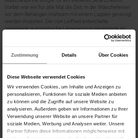
Vorbei war ein für alle Mal die Zeit, in der Wäscheleinen
vor dem Behängen mühsam mit einem Lappen gereinigt
werden mussten. Der von Leifheit entwickelte
patentierte automatische Leineneinzug garantierte ab
sofort „schmutzgeschützte“ Leinen. Die ständige
Weiterentwicklung dieses Produkts – ebenfalls ein
wichtiger Erfolgsfaktor bei Leifheit – führte dazu, dass
Zustimmung
Details
Über Cookies
das Unternehmen inzwischen deutlicher Marktführer bei
Wäschespinnen ist. Mit der Linomatic Deluxe hat Leifheit
das erfolgreichste Produkt auf dem Markt.
Diese Webseite verwendet Cookies
Wir verwenden Cookies, um Inhalte und Anzeigen zu
Erfolgsrezept: Haushalt ganz einfach!
personalisieren, Funktionen für soziale Medien anbieten
zu können und die Zugriffe auf unsere Website zu
Leifheit hat in 60 Jahren Produktentwicklung immer die
analysieren. Außerdem geben wir Informationen zu Ihrer
Wünsche und die Bedürfnisse der Konsumenten im Blick
gehabt. Darauf konzentrieren sich die Ingenieure und
Verwendung unserer Website an unsere Partner für
Designer im Unternehmen. Dafür gibt es zahlreiche
soziale Medien, Werbung und Analysen weiter. Unsere
Beispiele aus der Praxis: Früher bügelten die deutschen
Partner führen diese Informationen möglicherweise mit
Hausfrauen noch auf schweren Bügeltischen, die sie