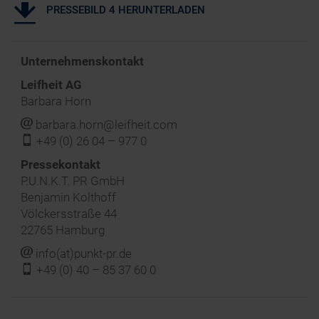
PRESSEBILD 4 HERUNTERLADEN
Unternehmenskontakt
Leifheit AG
Barbara Horn
j
barbara.horn@leifheit.com
f
+49 (0) 26 04 – 977 0
‍Pressekontakt
P.U.N.K.T. PR GmbH
Benjamin Kolthoff
Völckersstraße 44
22765 Hamburg
j
info(at)punkt-pr.de
f
+49 (0) 40 – 85 37 60 0