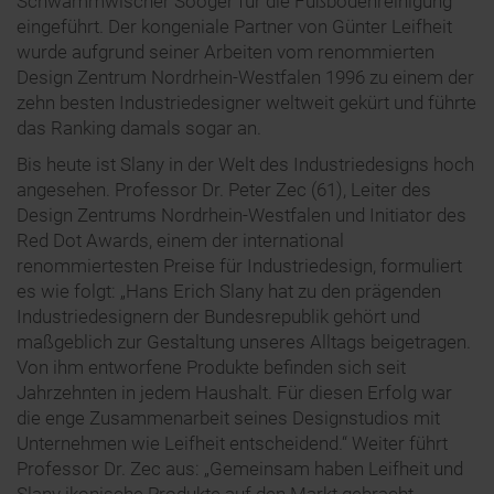
Schwammwischer Sooger für die Fußbodenreinigung
eingeführt. Der kongeniale Partner von Günter Leifheit
wurde aufgrund seiner Arbeiten vom renommierten
Design Zentrum Nordrhein-Westfalen 1996 zu einem der
zehn besten Industriedesigner weltweit gekürt und führte
das Ranking damals sogar an.
Bis heute ist Slany in der Welt des Industriedesigns hoch
angesehen. Professor Dr. Peter Zec (61), Leiter des
Design Zentrums Nordrhein-Westfalen und Initiator des
Red Dot Awards, einem der international
renommiertesten Preise für Industriedesign, formuliert
es wie folgt: „Hans Erich Slany hat zu den prägenden
Industriedesignern der Bundesrepublik gehört und
maßgeblich zur Gestaltung unseres Alltags beigetragen.
Von ihm entworfene Produkte befinden sich seit
Jahrzehnten in jedem Haushalt. Für diesen Erfolg war
die enge Zusammenarbeit seines Designstudios mit
Unternehmen wie Leifheit entscheidend.“ Weiter führt
Professor Dr. Zec aus: „Gemeinsam haben Leifheit und
Slany ikonische Produkte auf den Markt gebracht,