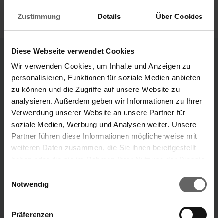
Zustimmung
Details
Über Cookies
Diese Webseite verwendet Cookies
Wir verwenden Cookies, um Inhalte und Anzeigen zu
Unternehmensbereiche
personalisieren, Funktionen für soziale Medien anbieten
Unsere Marken
zu können und die Zugriffe auf unsere Website zu
analysieren. Außerdem geben wir Informationen zu Ihrer
„Unsere Ideen, die dein Leben leichter machen.“
Verwendung unserer Website an unsere Partner für
soziale Medien, Werbung und Analysen weiter. Unsere
Marke Leifheit
Marke Soehnle
Partner führen diese Informationen möglicherweise mit
weiteren Daten zusammen, die Sie ihnen bereitgestellt
haben oder die sie im Rahmen Ihrer Nutzung der Dienste
ÜBER UNS
Suchvorschläge
gesammelt haben. Sie geben Einwilligung zu unseren
Einwilligungsauswahl
Cookies, wenn Sie unsere Webseite weiterhin nutzen.
Notwendig
Finanzkennzahlen
Jahresfinanzbericht
Präferenzen