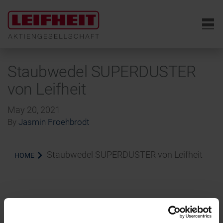
6
Staubwedel SUPERDUSTER
von Leifheit
May 20, 2021
By
Jasmin Froehbrodt
Staubwedel SUPERDUSTER von Leifheit
HOME