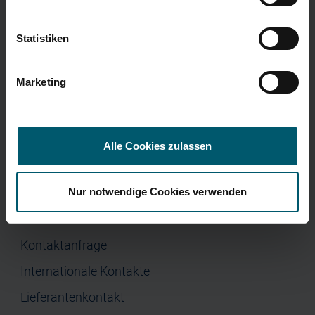
Menü
Corporate Governance
Presse
Home
Statistiken
Unternehmen
Investor Relations
Marketing
Jobs & Karriere
Presse
Alle Cookies zulassen
Nur notwendige Cookies verwenden
Kontakt
Kontaktanfrage
Internationale Kontakte
Lieferantenkontakt