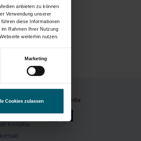
 Medien anbieten zu können
hrer Verwendung unserer
 führen diese Informationen
ie im Rahmen Ihrer Nutzung
Webseite weiterhin nutzen.
esse
Marketing
Social Media
lle Cookies zulassen
rage
r
z
ale Kontakte
nkontakt