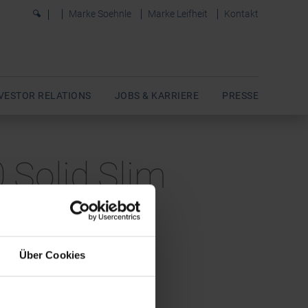
0
Marke Soehnle
Marke Leifheit
Kontakt
VESTOR RELATIONS
JOBS & KARRIERE
PRESSE
 Solid Slim
Über Cookies