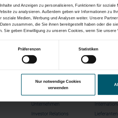
nhalte und Anzeigen zu personalisieren, Funktionen für soziale
egasus 150 Solid Slim Black
Website zu analysieren. Außerdem geben wir Informationen zu I
r soziale Medien, Werbung und Analysen weiter. Unsere Partner
 Daten zusammen, die Sie ihnen bereitgestellt haben oder die s
. Sie geben Einwilligung zu unseren Cookies, wenn Sie unsere 
Suchvorschläge
anzkennzahlen
Jahresfinanzbericht
Corporate Governance
Pr
Präferenzen
Statistiken
Nur notwendige Cookies
Menü
Kontakt
A
verwenden
Home
Kontaktanf
Unternehmen
Internation
“
Investor Relations
Lieferante