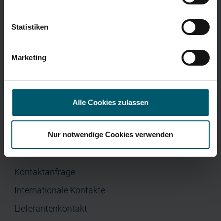
Menü
Corporate Governance
Presse
Home
Statistiken
Unternehmen
Investor Relations
Marketing
Jobs & Karriere
Presse
Alle Cookies zulassen
Nur notwendige Cookies verwenden
Kontakt
Kontaktanfrage
Internationale Kontakte
Lieferantenkontakt