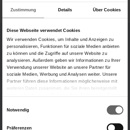
Zustimmung
Details
Über Cookies
Diese Webseite verwendet Cookies
Wir verwenden Cookies, um Inhalte und Anzeigen zu
Unternehmensbereiche
personalisieren, Funktionen für soziale Medien anbieten
Unsere Marken
zu können und die Zugriffe auf unsere Website zu
analysieren. Außerdem geben wir Informationen zu Ihrer
„Unsere Ideen, die dein Leben leichter machen.“
Verwendung unserer Website an unsere Partner für
soziale Medien, Werbung und Analysen weiter. Unsere
Marke Leifheit
Marke Soehnle
Partner führen diese Informationen möglicherweise mit
weiteren Daten zusammen, die Sie ihnen bereitgestellt
haben oder die sie im Rahmen Ihrer Nutzung der Dienste
ÜBER UNS
Suchvorschläge
gesammelt haben. Sie geben Einwilligung zu unseren
Einwilligungsauswahl
Cookies, wenn Sie unsere Webseite weiterhin nutzen.
Notwendig
Finanzkennzahlen
Jahresfinanzbericht
Präferenzen