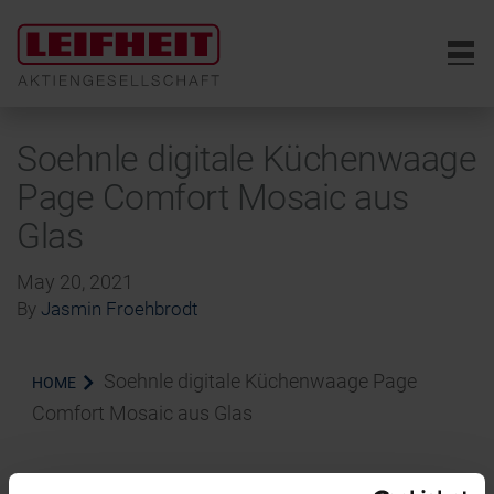
6
Soehnle digitale Küchenwaage
Page Comfort Mosaic aus
Glas
May 20, 2021
By
Jasmin Froehbrodt
Soehnle digitale Küchenwaage Page
HOME
Comfort Mosaic aus Glas