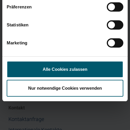
Jahresfinanzbericht
Präferenzen
Corporate Governance
Presse
Menü
Statistiken
Home
Unternehmen
Marketing
Investor Relations
Jobs & Karriere
Alle Cookies zulassen
Presse
Nur notwendige Cookies verwenden
Kontakt
Kontaktanfrage
Internationale Kontakte