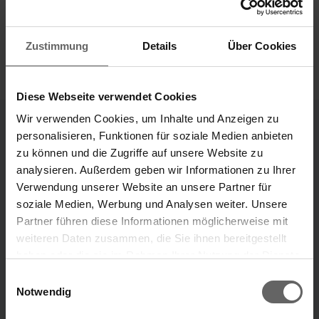
Zustimmung
Details
Über Cookies
Diese Webseite verwendet Cookies
Wir verwenden Cookies, um Inhalte und Anzeigen zu
personalisieren, Funktionen für soziale Medien anbieten
Unternehmensbereiche
zu können und die Zugriffe auf unsere Website zu
analysieren. Außerdem geben wir Informationen zu Ihrer
Unsere Marken
Verwendung unserer Website an unsere Partner für
„Unsere Ideen, die dein Leben leichter machen.“
soziale Medien, Werbung und Analysen weiter. Unsere
Partner führen diese Informationen möglicherweise mit
Marke Leifheit
Marke Soehnle
weiteren Daten zusammen, die Sie ihnen bereitgestellt
haben oder die sie im Rahmen Ihrer Nutzung der Dienste
Suchvorschläge
gesammelt haben. Sie geben Einwilligung zu unseren
Einwilligungsauswahl
ÜBER UNS
Cookies, wenn Sie unsere Webseite weiterhin nutzen.
Notwendig
Finanzkennzahlen