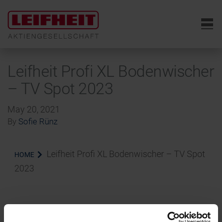
6
Leifheit Profi XL Bodenwischer
– TV Spot 2023
May 20, 2021
By
Sofie Rünz
Leifheit Profi XL Bodenwischer – TV Spot
HOME
2023