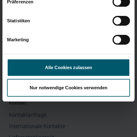
Jahresfinanzbericht
Präferenzen
Menü
Corporate Governance
Presse
Statistiken
Home
Unternehmen
Marketing
Investor Relations
Jobs & Karriere
Presse
Alle Cookies zulassen
Nur notwendige Cookies verwenden
Kontakt
Kontaktanfrage
Internationale Kontakte