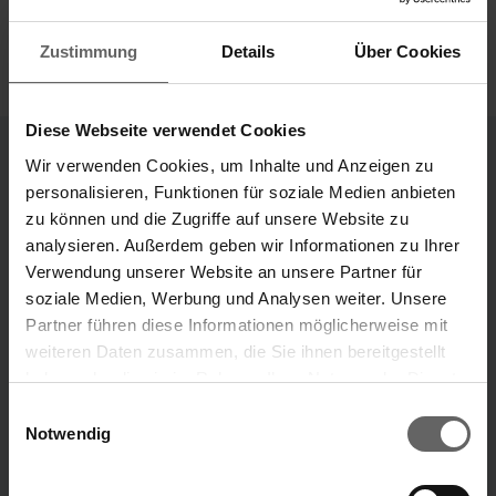
Zustimmung
Details
Über Cookies
Diese Webseite verwendet Cookies
Wir verwenden Cookies, um Inhalte und Anzeigen zu
personalisieren, Funktionen für soziale Medien anbieten
Unternehmensbereiche
zu können und die Zugriffe auf unsere Website zu
Unsere Marken
analysieren. Außerdem geben wir Informationen zu Ihrer
„Unsere Ideen, die dein Leben leichter machen.“
Verwendung unserer Website an unsere Partner für
soziale Medien, Werbung und Analysen weiter. Unsere
Marke Leifheit
Marke Soehnle
Partner führen diese Informationen möglicherweise mit
weiteren Daten zusammen, die Sie ihnen bereitgestellt
haben oder die sie im Rahmen Ihrer Nutzung der Dienste
Suchvorschläge
ÜBER UNS
gesammelt haben. Sie geben Einwilligung zu unseren
Einwilligungsauswahl
Cookies, wenn Sie unsere Webseite weiterhin nutzen.
Notwendig
Finanzkennzahlen