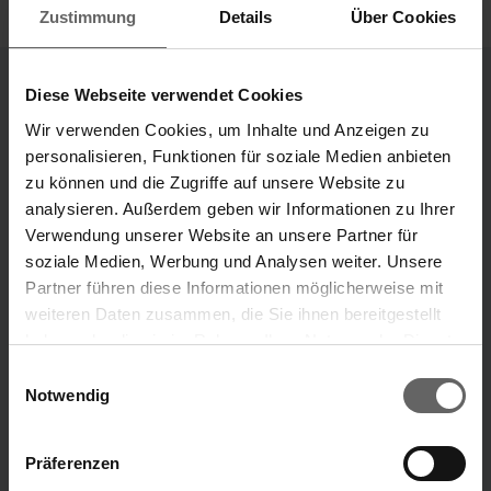
Zustimmung
Details
Über Cookies
Diese Webseite verwendet Cookies
Unternehmensbereiche
Wir verwenden Cookies, um Inhalte und Anzeigen zu
Unsere Marken
personalisieren, Funktionen für soziale Medien anbieten
zu können und die Zugriffe auf unsere Website zu
„Unsere Ideen, die dein Leben leichter machen.“
analysieren. Außerdem geben wir Informationen zu Ihrer
Verwendung unserer Website an unsere Partner für
Marke Leifheit
Marke Soehnle
soziale Medien, Werbung und Analysen weiter. Unsere
Partner führen diese Informationen möglicherweise mit
weiteren Daten zusammen, die Sie ihnen bereitgestellt
ÜBER UNS
haben oder die sie im Rahmen Ihrer Nutzung der Dienste
Suchvorschläge
gesammelt haben. Sie geben Einwilligung zu unseren
Einwilligungsauswahl
Cookies, wenn Sie unsere Webseite weiterhin nutzen.
Notwendig
Finanzkennzahlen
Menü
Jahresfinanzbericht
Präferenzen