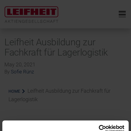
6
Leifheit Ausbildung zur
Fachkraft für Lagerlogistik
May 20, 2021
By
Sofie Rünz
Leifheit Ausbildung zur Fachkraft für
HOME
Lagerlogistik