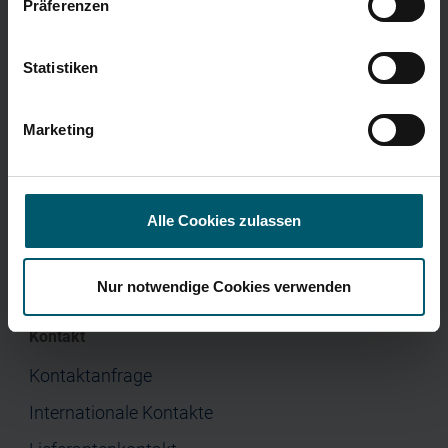
Jahresfinanzbericht
Präferenzen
Menü
Corporate Governance
Presse
Statistiken
Home
Unternehmen
Marketing
Investor Relations
Jobs & Karriere
Presse
Alle Cookies zulassen
Nur notwendige Cookies verwenden
Kontakt
Kontaktanfrage
Internationale Kontakte